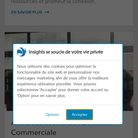
ressources et promeut la cohésion.
EN SAVOIR PLUS
Insights se soucie de votre vie privée
Nous utilisons des cookies pour optimiser la
fonctionnalité du site web et personnaliser nos
messages marketing afin de vous offrir la meilleure
expérience utilisateur possible. Vous pouvez
sélectionner 'Accepter' pour donner votre accord ou
'Option' pour en savoir plus.
Options
Accepter
À la Découverte de l'Efficacité
Commerciale