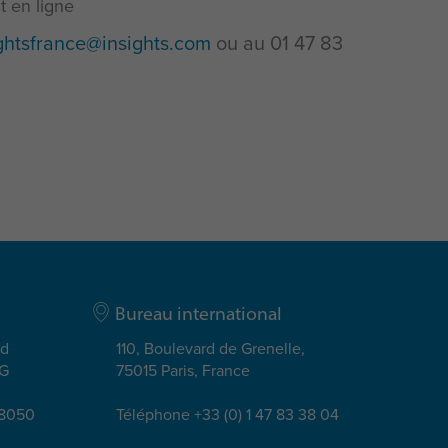
 en ligne
ghtsfrance@insights.com
ou au 01 47 83
Bureau international
ad
110, Boulevard de Grenelle,
EG
75015 Paris, France
08050
Téléphone +33 (0) 1 47 83 38 04