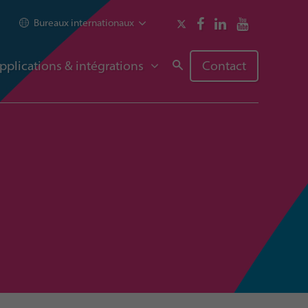
Bureaux internationaux
pplications & intégrations
Contact