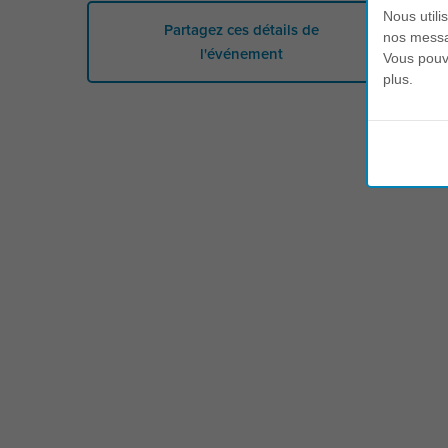
Nous utili
Partagez ces détails de
nos messag
l'événement
Vous pouve
plus.