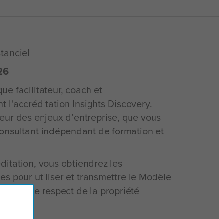
stanciel
26
e facilitateur, coach et
l'accréditation Insights Discovery.
œur des enjeux d’entreprise, que vous
consultant indépendant de formation et
ditation, vous obtiendrez les
es pour utiliser et transmettre le Modèle
ueur et le respect de la propriété