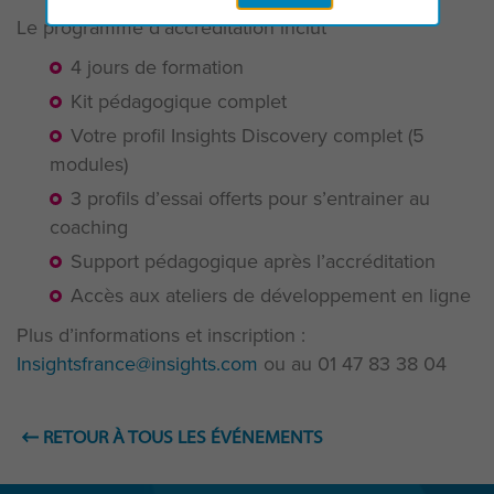
Le programme d’accréditation inclut
4 jours de formation
Kit pédagogique complet
Votre profil Insights Discovery complet (5
modules)
3 profils d’essai offerts pour s’entrainer au
coaching
Support pédagogique après l’accréditation
Accès aux ateliers de développement en ligne
Plus d’informations et inscription :
Insightsfrance@insights.com
ou au 01 47 83 38 04
RETOUR À TOUS LES ÉVÉNEMENTS