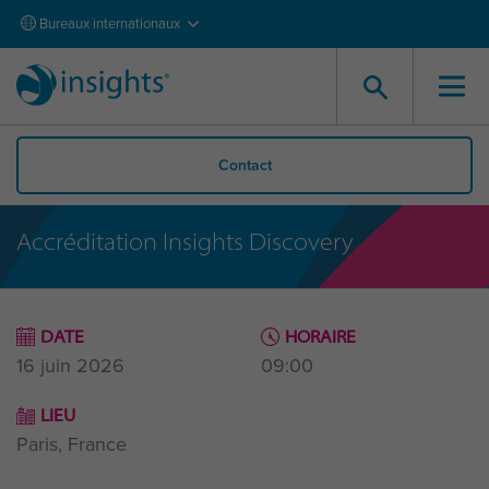
Bureaux internationaux
Contact
Accréditation Insights Discovery
DATE
HORAIRE
16 juin 2026
09:00
LIEU
Paris, France