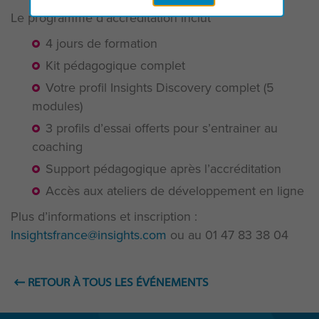
Le programme d’accréditation inclut
4 jours de formation
Kit pédagogique complet
Votre profil Insights Discovery complet (5
modules)
3 profils d’essai offerts pour s’entrainer au
coaching
Support pédagogique après l’accréditation
Accès aux ateliers de développement en ligne
Plus d’informations et inscription :
Insightsfrance@insights.com
ou au 01 47 83 38 04
RETOUR À TOUS LES ÉVÉNEMENTS