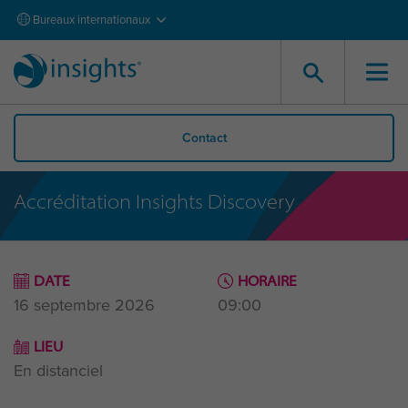
Bureaux internationaux
Contact
Accréditation Insights Discovery
DATE
HORAIRE
16 septembre 2026
09:00
LIEU
En distanciel