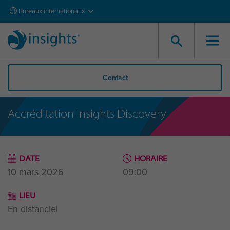
Bureaux internationaux
Contact
Accréditation Insights Discovery
DATE
HORAIRE
10 mars 2026
09:00
LIEU
En distanciel