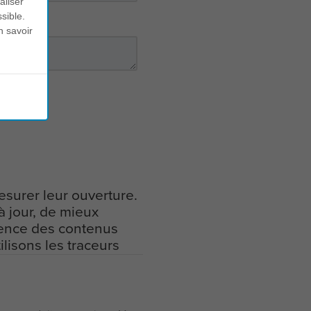
aliser
sible.
n savoir
mesurer leur ouverture.
à jour, de mieux
nence des contenus
ilisons les traceurs