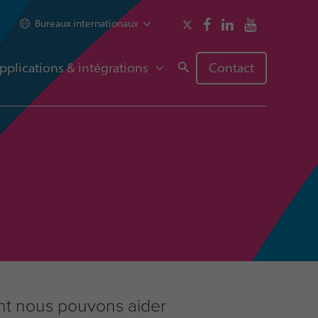
Bureaux internationaux
pplications & intégrations
Contact
nt nous pouvons aider