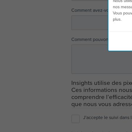
Nous utili
nos messag
Comment avez-vous entendu pa
Vous pouve
plus.
Comment pouvons-nous vous
Insights utilise des p
Ces informations nous 
comprendre l’efficaci
que nous vous adress
J'accepte le suivi dans 