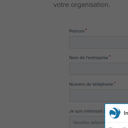
votre organisation.
*
Prénom
*
Nom de l'entreprise
*
Numéro de téléphone
*
Je suis intéressé par*
I