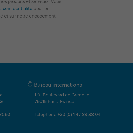
os produits et services. Vous
e confidentialité
pour en
ité et sur notre engagement
Bureau international
ad
110, Boulevard de Grenelle,
EG
75015 Paris, France
08050
Téléphone +33 (0) 1 47 83 38 04