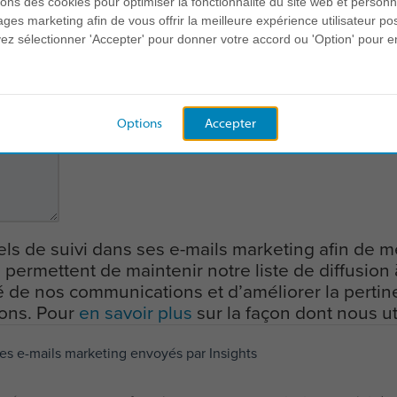
sons des cookies pour optimiser la fonctionnalité du site web et personn
es marketing afin de vous offrir la meilleure expérience utilisateur pos
*
rler d'Insights pour la première fois ?
z sélectionner 'Accepter' pour donner votre accord ou 'Option' pour e
*
 aider?
Options
Accepter
ixels de suivi dans ses e-mails marketing afin de 
permettent de maintenir notre liste de diffusion 
té de nos communications et d’améliorer la perti
ons. Pour
en savoir plus
sur la façon dont nous ut
les e-mails marketing envoyés par Insights