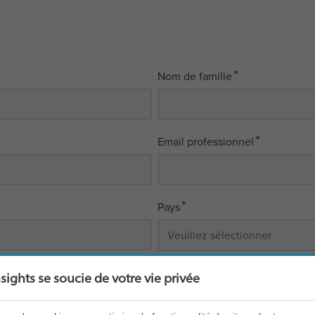
*
Nom de famille
*
Email professionnel
*
Pays
nsights se soucie de votre vie privée