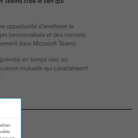
t Teams crée le lien qui
e opportunité d’améliorer la
ages personnalisés et des conseils
tement dans Microsoft Teams.
mprendre en temps réel, en
science mutuelle qui caractérisent
.
aliser
sible.