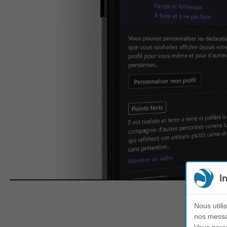
I
Nous utili
nos messag