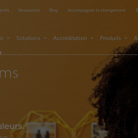
ients
Ressources
Blog
Accompagner le changement
us
Solutions
Accréditation
Produits
A
y
ams
leurs.
on.