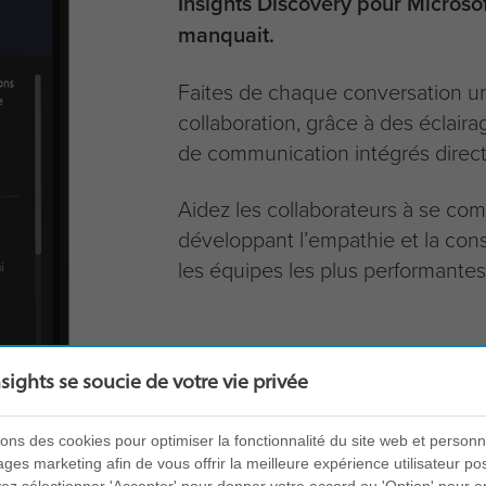
Insights Discovery pour Microsof
manquait.
Faites de chaque conversation un
collaboration, grâce à des éclair
de communication intégrés direc
Aidez les collaborateurs à se co
développant l’empathie et la con
les équipes les plus performantes
nsights se soucie de votre vie privée
sons des cookies pour optimiser la fonctionnalité du site web et personn
es marketing afin de vous offrir la meilleure expérience utilisateur pos