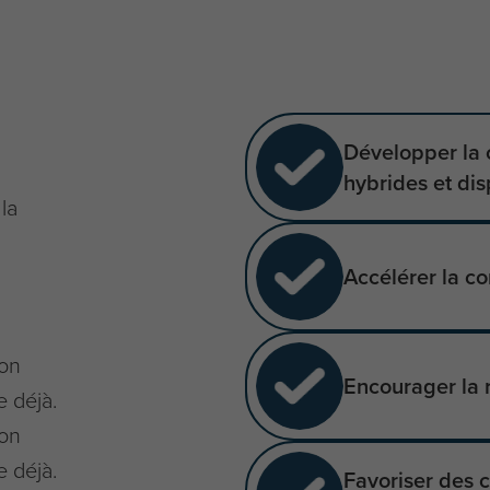
Développer la 
hybrides et di
la
Accélérer la c
ion
Encourager la 
e déjà.
ion
e déjà.
Favoriser des