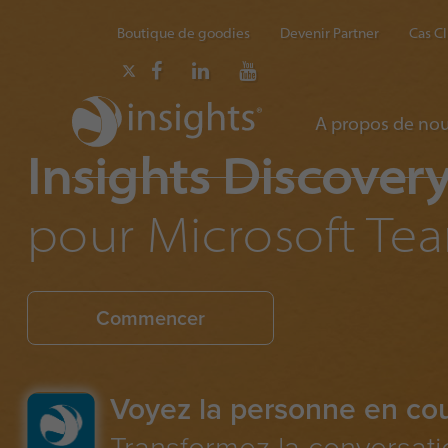
Boutique de goodies
Devenir Partner
Cas Cl
A propos de no
Insights Discover
pour Microsoft Te
Commencer
Voyez la personne en cou
Transformez la conversati