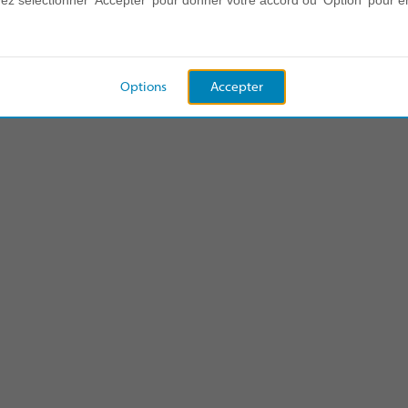
z sélectionner 'Accepter' pour donner votre accord ou 'Option' pour e
Comment ça fonctionne
eams aide les équipes à mieux communiquer et mieux 
Options
Accepter