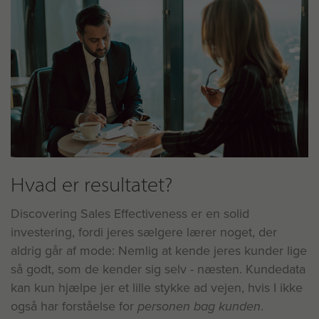
Hvad er resultatet?
Discovering Sales Effectiveness er en solid
investering, fordi jeres sælgere lærer noget, der
aldrig går af mode: Nemlig at kende jeres kunder lige
så godt, som de kender sig selv - næsten. Kundedata
kan kun hjælpe jer et lille stykke ad vejen, hvis I ikke
også har forståelse for
personen bag kunden
.