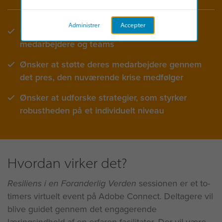
Administrer
Accepter
Ønsker at styrke robustheden hos deres
medarbejdere og teams
Ønsker at støtte deres medarbejdere gennem
det pres, den nuværende krise medfølger
Ønsker at udforske strategier, som styrker
robustheden på et individuelt niveau
Hvordan virker det?
Resiliens i en Foranderlig Verden
sessionen er et to-
timers virtuelt event på Adobe Connect. Deltagere vil
blive guidet gennem det engagerende
læringsindhold af en erfaren facilitator. Der vil være