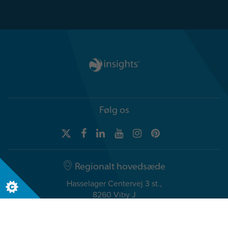
Følg os
Regionalt hovedsæde
Hasselager Centervej 3 st.,
8260 Viby J
Denmark
Tlf. +45 (0) 72 345 900