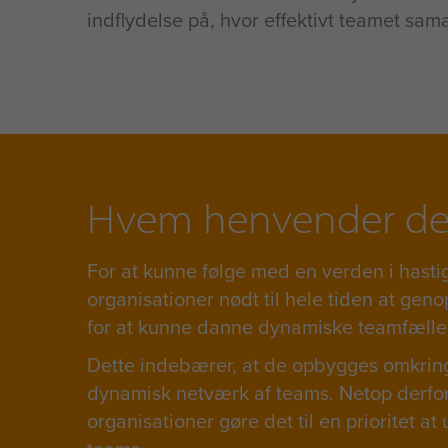
indflydelse på, hvor effektivt teamet sam
Hvem henvender det 
For at kunne følge med en verden i hasti
organisationer nødt til hele tiden at genop
for at kunne danne dynamiske teamfælle
Dette indebærer, at de opbygges omkring 
dynamisk netværk af teams. Netop derfor
organisationer gøre det til en prioritet at 