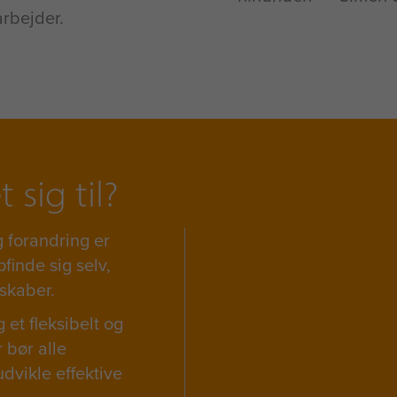
arbejder.
sig til?
g forandring er
finde sig selv,
skaber.
et fleksibelt og
 bør alle
udvikle effektive