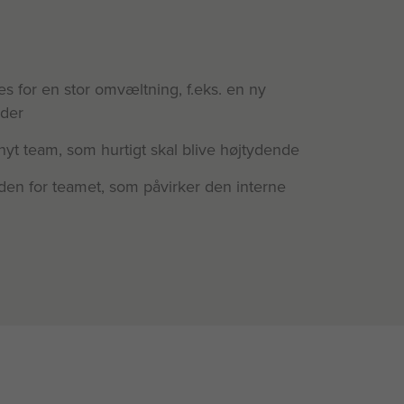
s for en stor omvæltning, f.eks. en ny
eder
nyt team, som hurtigt skal blive højtydende
uden for teamet, som påvirker den interne