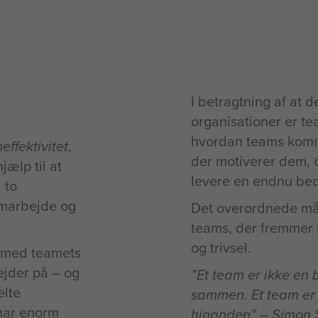
I betragtning af at 
organisationer er te
hvordan teams kommu
ffektivitet
,
der motiverer dem, o
jælp til at
levere en endnu bed
 to
amarbejde og
Det overordnede mål
teams, der fremmer
og trivsel.
g med teamets
jder på – og
”Et team er ikke en
lte
sammen. Et team er 
har enorm
hinanden” – Simon 