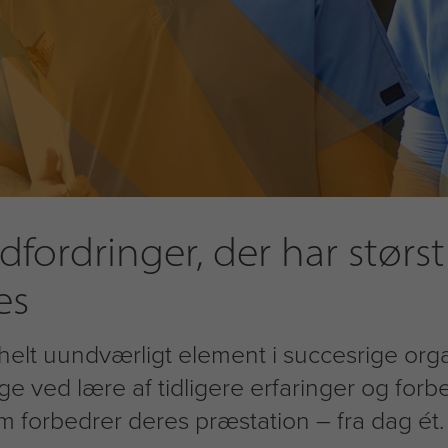
dfordringer, der har størs
es
elt uundværligt element i succesrige organ
ge ved lære af tidligere erfaringer og forb
m forbedrer deres præstation – fra dag ét.