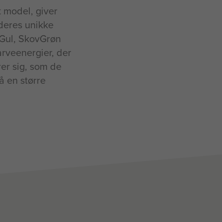
 model, giver
 deres unikke
lGul, SkovGrøn
arveenergier, der
er sig, som de
å en større