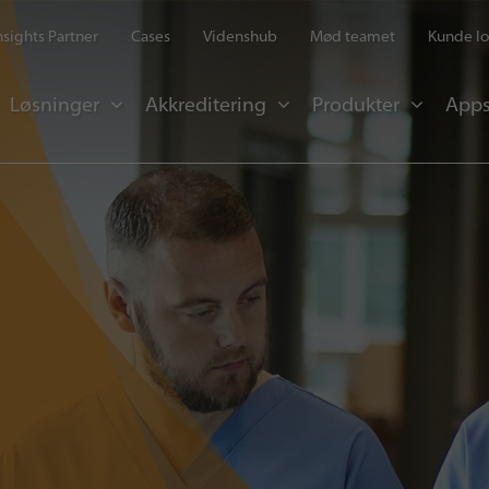
Insights Partner
Cases
Videnshub
Mød teamet
Kunde lo
Løsninger
Akkreditering
Produkter
Apps