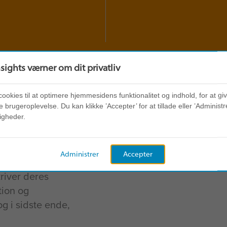
nsights værner om dit privatliv
cookies til at optimere hjemmesidens funktionalitet og indhold, for at gi
 brugeroplevelse. Du kan klikke ’Accepter’ for at tillade eller ’Administre
igheder.
Administrer
Accepter
river deres
tion og
og i sidste ende,