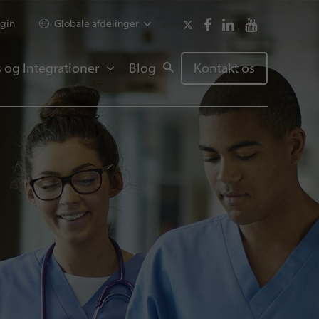
gin
Globale afdelinger
 og Integrationer
Blog
Kontakt os