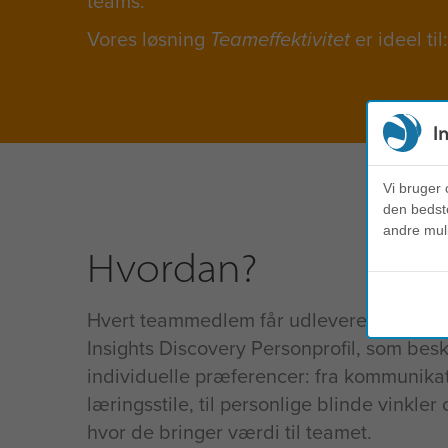
teams.
Vores løsning
Teameffektivitet
er ideel til:
I
Vi bruger 
den bedste
andre mul
Hvordan?
Hvert teammedlem får udleveret en
Insights Discovery Personprofil, som besk
individuelle præferencer: fra kommunika
læringsstile, til personlige blinde vinkler 
hvor de bringer værdi til teamet.