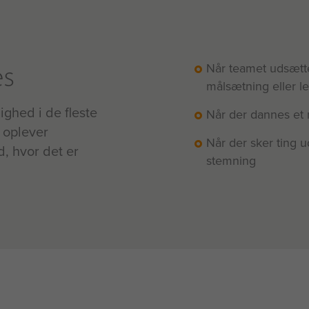
es
Når teamet udsætte
målsætning eller l
hed i de fleste
Når der dannes et 
 oplever
Når der sker ting 
d, hvor det er
stemning