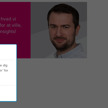
, hvad vi
or at ville,
Insights!
ve dig
r’ for