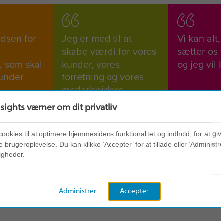
idsen for
Jeg er med til at
Vi kan alt
skabe værdi for vores
sætter os f
, som skal
kunder, vores
og jeg vil 
kunder
forretning og vores
medarbejdere.
re og
nsights værner om dit privatliv
esultater.
cookies til at optimere hjemmesidens funktionalitet og indhold, for at gi
 brugeroplevelse. Du kan klikke ’Accepter’ for at tillade eller ’Administre
igheder.
Administrer
Accepter