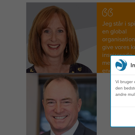
Jeg står i sp
en global
organisation
give vores 
inspirerede
medarbejde
I
enestående r
Vi bruger 
den bedste
andre mul