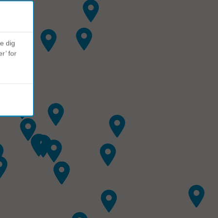
ve dig
r’ for