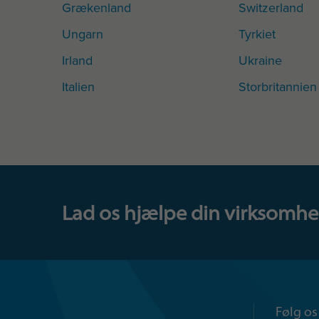
Grækenland
Switzerland
Ungarn
Tyrkiet
Irland
Ukraine
Italien
Storbritannien
Lad os hjælpe din virksomhed.
Følg os