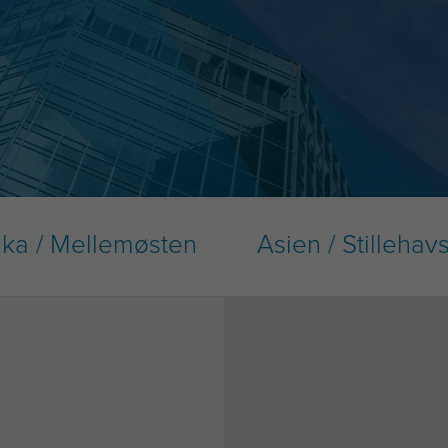
ika / Mellemøsten
Asien / Stilleha