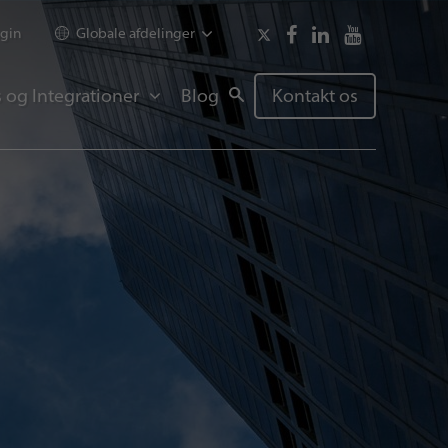
gin
Globale afdelinger
 og Integrationer
Blog
Kontakt os