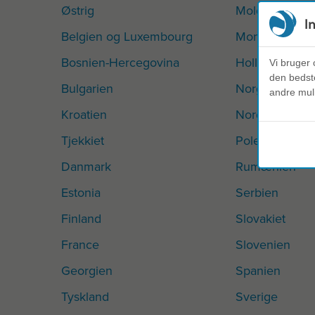
Østrig
Moldova
I
Belgien og Luxembourg
Montenegro
Bosnien-Hercegovina
Holland
Vi bruger 
den bedste
Bulgarien
Norge
andre mul
Kroatien
Nordmakedon
Tjekkiet
Polen
Danmark
Rumænien
Estonia
Serbien
Finland
Slovakiet
France
Slovenien
Georgien
Spanien
Tyskland
Sverige