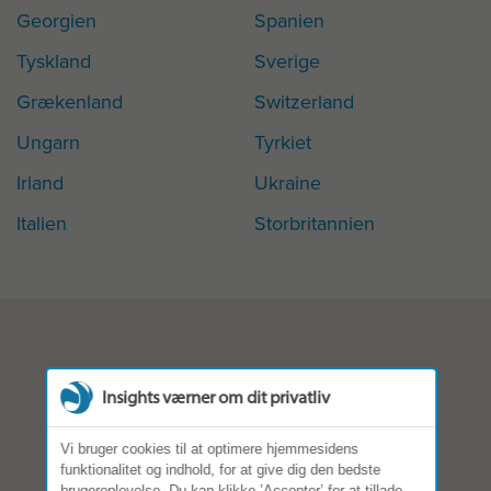
Georgien
Spanien
Tyskland
Sverige
Grækenland
Switzerland
Ungarn
Tyrkiet
Irland
Ukraine
Italien
Storbritannien
Insights værner om dit privatliv
Vi bruger cookies til at optimere hjemmesidens
funktionalitet og indhold, for at give dig den bedste
brugeroplevelse. Du kan klikke ’Accepter’ for at tillade