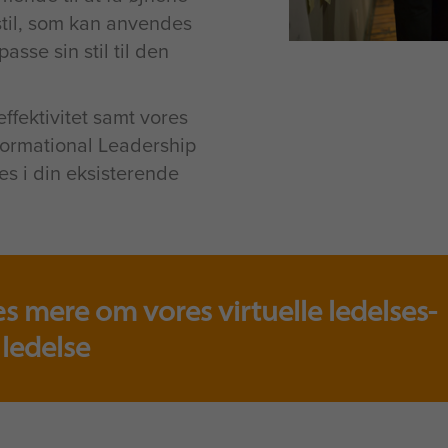
sstil, som kan anvendes
passe sin stil til den
ffektivitet samt vores
formational Leadership
es i din eksisterende
æs mere om vores virtuelle ledelses-
 ledelse