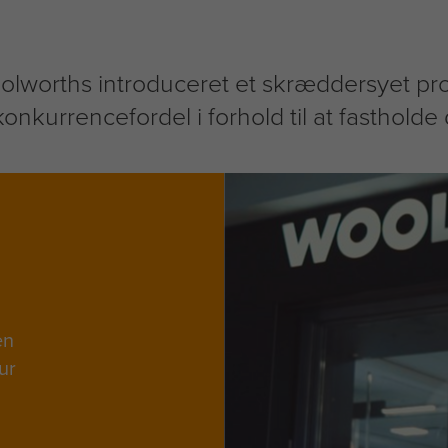
olworths introduceret et skræddersyet pro
 konkurrencefordel i forhold til at fastholde
en
ur