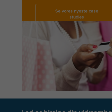
Se vores nyeste case
studies