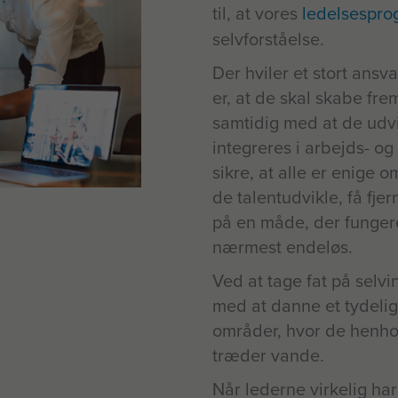
til, at vores
ledelsespr
selvforståelse.
Der hviler et stort ansv
er, at de skal skabe fr
samtidig med at de udvik
integreres i arbejds- o
sikre, at alle er enige 
de talentudvikle, få fj
på en måde, der fungerer
nærmest endeløs.
Ved at tage fat på selvi
med at danne et tydelig
områder, hvor de henhol
træder vande.
Når lederne virkelig har