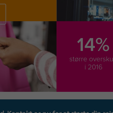
14%
større oversk
i 2016