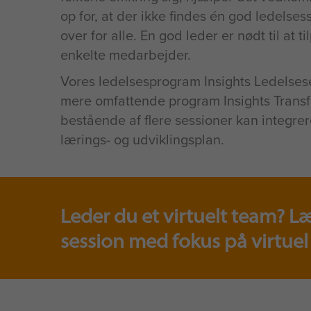
op for, at der ikke findes én god ledelse
over for alle. En god leder er nødt til at til
enkelte medarbejder.
Vores ledelsesprogram Insights Ledelsese
mere omfattende program Insights Trans
bestående af flere sessioner kan integrer
lærings- og udviklingsplan.
Leder du et virtuelt team? L
session med fokus på virtuel