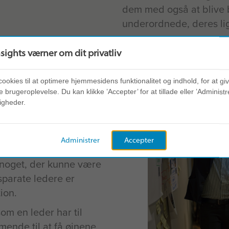
dem med også at blive b
underordnede, deres l
nsights værner om dit privatliv
cookies til at optimere hjemmesidens funktionalitet og indhold, for at gi
?
 brugeroplevelse. Du kan klikke ’Accepter’ for at tillade eller ’Administre
igheder.
 praksis fra dag ét,
r, som lederne kan
Administrer
Accepter
g overlades til
 noget, der kunne være
gsparate ledere er
ion.
om en leder har til
ende til at få øjnene