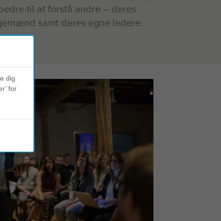
edre til at forstå andre – deres
igemænd samt deres egne ledere.
ve dig
r’ for