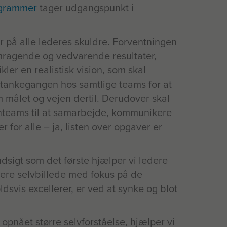
ogrammer
tager udgangspunkt i
ar på alle lederes skuldre. Forventningen
emragende og vedvarende resultater,
ler en realistisk vision, som skal
g tankegangen hos samtlige teams for at
om målet og vejen dertil. Derudover skal
ernteams til at samarbejde, kommunikere
 for alle – ja, listen over opgaver er
ndsigt som det første hjælper vi ledere
ere selvbillede med fokus på de
dsvis excellerer, er ved at synke og blot
 opnået større selvforståelse, hjælper vi