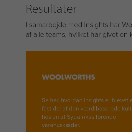
Resultater
I samarbejde med Insights har Wo
af alle teams, hvilket har givet en
Se her, hvordan Insights er blevet 
fast del af den værdibaserede kult
hos en af Sydafrikas førende
varehuskæder.