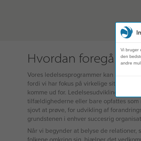
I
Vi bruger 
Hvordan foregår det
den bedste
andre mul
Vores ledelsesprogrammer kan anvendes i
fordi vi har fokus på virkelige situatione
komme ud for. Ledelsesudvikling bør aldri
tilfældighederne eller bare opfattes som
sjovt at prøve, for udvikling af forandrin
grundstenen i enhver succesrig organisat
Når vi begynder at belyse de relationer, s
folkene omkring sig, hjælper det vedkomm