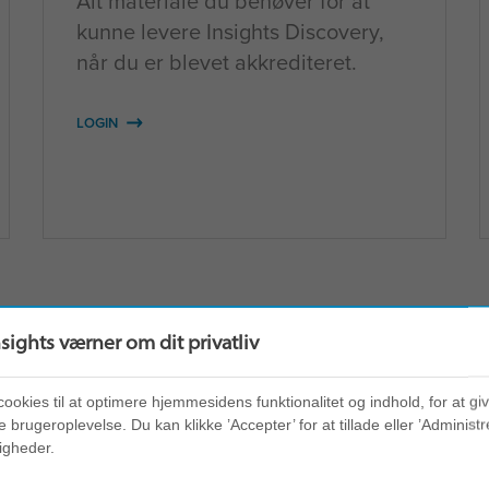
Alt materiale du behøver for at
kunne levere Insights Discovery,
når du er blevet akkrediteret.
LOGIN
opdateret platformen Con
nsights værner om dit privatliv
cookies til at optimere hjemmesidens funktionalitet og indhold, for at gi
gang til helt nyt og opdateret materiale, og at du n
 brugeroplevelse. Du kan klikke ’Accepter’ for at tillade eller ’Administre
forbedrede søgefunktion.
igheder.