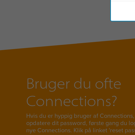
Bruger du ofte
Connections?
Hvis du er hyppig bruger af Connections, 
opdatere dit password, første gang du lo
nye Connections. Klik på linket 'reset pas