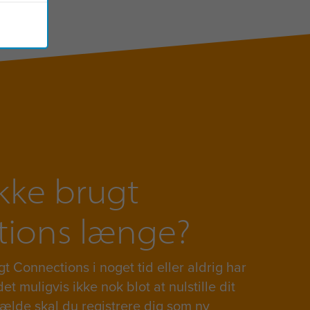
kke brugt
ions længe?
t Connections i noget tid eller aldrig har
det muligvis ikke nok blot at nulstille dit
lfælde skal du registrere dig som ny