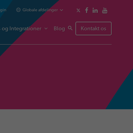
gin
Globale afdelinger
 og Integrationer
Blog
Kontakt os