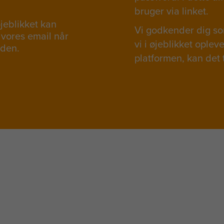
bruger via linket.
øjeblikket kan
Vi godkender dig som
 vores email når
vi i øjeblikket ople
eden.
platformen, kan det 
Har du problemer med at logge på Connections?
Kontakt denmark@insights.com