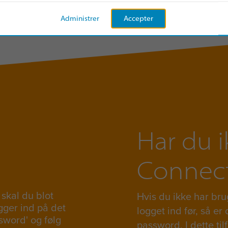
Administrer
Accepter
Har du i
Connect
skal du blot
Hvis du ikke har brug
gger ind på det
logget ind før, så er 
sword' og følg
password. I dette ti