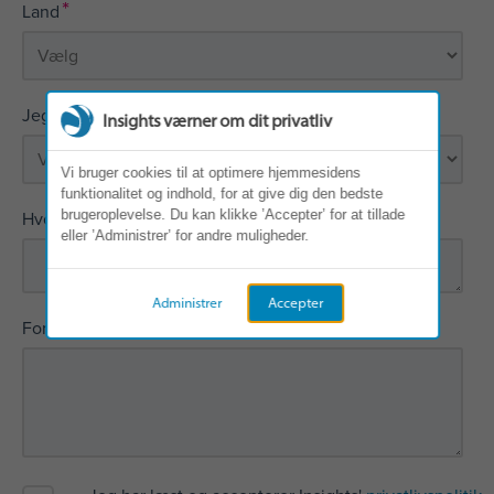
*
Land
*
Jeg er interesseret i:
Insights værner om dit privatliv
Vi bruger cookies til at optimere hjemmesidens
funktionalitet og indhold, for at give dig den bedste
*
brugeroplevelse. Du kan klikke ’Accepter’ for at tillade
Hvor har du hørt om Insights?
eller ’Administrer’ for andre muligheder.
Administrer
Accepter
*
Fortæl os, hvordan vi kan hjælpe dig