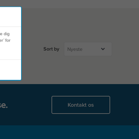
ve dig
r’ for
Sort by
e.
Kontakt os