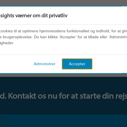
nsights værner om dit privatliv
cookies til at optimere hjemmesidens funktionalitet og indhold, for at gi
 brugeroplevelse. Du kan klikke ’Accepter’ for at tillade eller ’Administre
igheder.
Administrer
Accepter
 Kontakt os nu for at starte din rejs