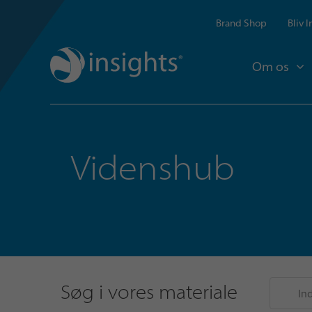
Brand Shop
Bliv 
Om os
Videnshub
Søg i vores materiale