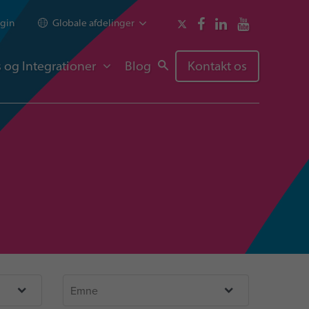
gin
Globale afdelinger
 og Integrationer
Blog
Kontakt os