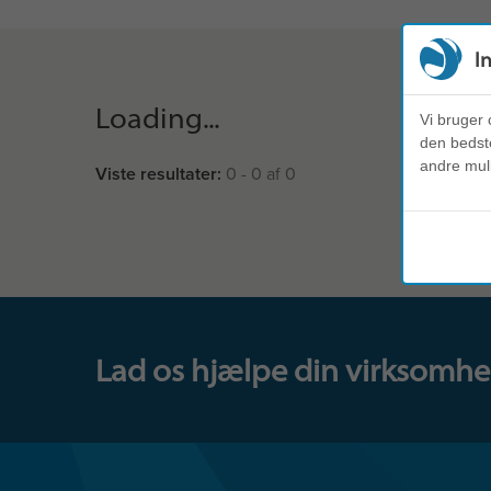
I
Loading...
Vi bruger 
den bedste
andre mul
Viste resultater:
0 - 0 af 0
Lad os hjælpe din virksomhed.