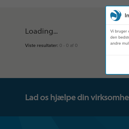
I
Loading...
Vi bruger 
den bedste
andre mul
Viste resultater:
0 - 0 af 0
Lad os hjælpe din virksomhed.