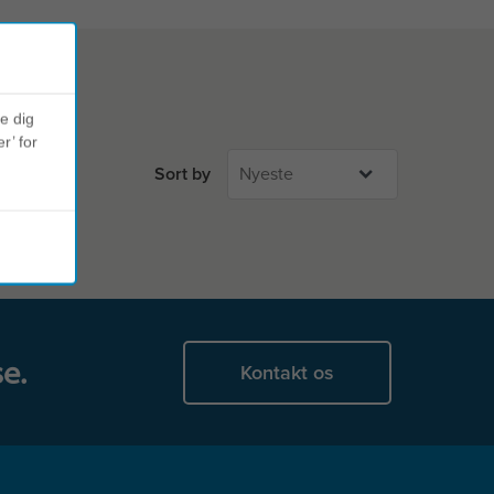
ve dig
r’ for
Sort by
e.
Kontakt os