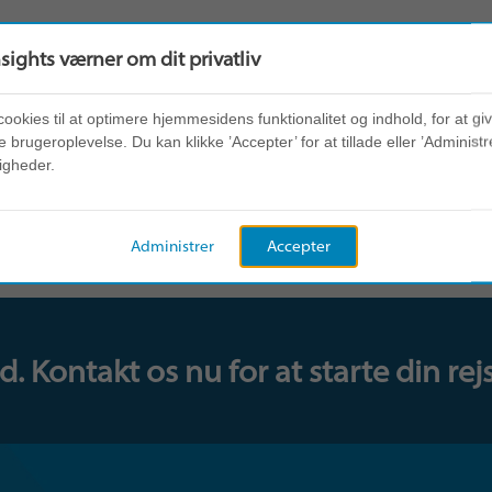
nsights værner om dit privatliv
cookies til at optimere hjemmesidens funktionalitet og indhold, for at gi
 brugeroplevelse. Du kan klikke ’Accepter’ for at tillade eller ’Administre
igheder.
Administrer
Accepter
 Kontakt os nu for at starte din rejs