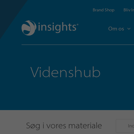
Brand Shop
Bliv 
Om os
Videnshub
Søg i vores materiale