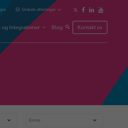
gin
Globale afdelinger
 og Integrationer
Blog
Kontakt os