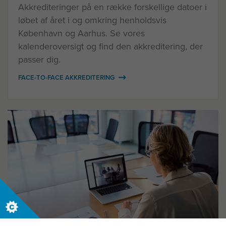
Akkrediteringer på en række forskellige datoer i
løbet af året i og omkring henholdsvis
København og Aarhus. Se vores
kalenderoversigt og find den akkreditering, der
passer dig.
FACE-TO-FACE AKKREDITERING