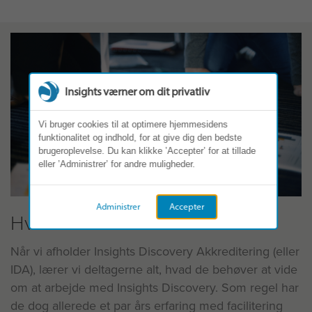
Insights værner om dit privatliv
Vi bruger cookies til at optimere hjemmesidens
funktionalitet og indhold, for at give dig den bedste
brugeroplevelse. Du kan klikke ’Accepter’ for at tillade
eller ’Administrer’ for andre muligheder.
Administrer
Accepter
Hvem kan blive akkrediteret?
Når vi afholder Insights Discovery Akkreditering (eller
IDA), lærer vi deltagerne alt, hvad de behøver at vide
om at arbejde med Insights Discovery. Som regel har
de dog allerede et par års erfaring med facilitering