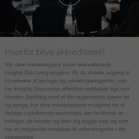
Hvorfor blive akkrediteret?
Når dine medarbejdere bliver akkrediterede
Insights Discovery-brugere, får du direkte adgang til
et netværk af lærings- og udviklingseksperter, som
har Insights Discoverys effektive redskaber lige ved
hånden. Samtidig med at din organisation sparer tid
og penge, har dine medarbejdere mulighed for at
deltage i udviklende workshops, der faciliteres af
kolleger, de kender og føler sig trygge ved, og som
har et indgående kendskab til udfordringerne i din
virksomhed.