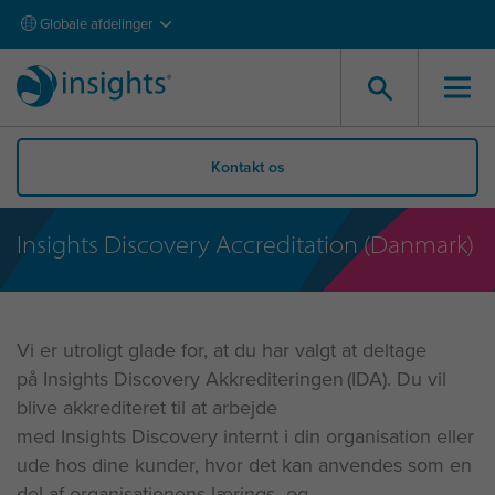
Globale afdelinger
Kontakt os
Insights Discovery Accreditation (Danmark)
Vi er utroligt glade for, at du har valgt at deltage
på
Insights
Discovery Akkrediteringen
(IDA). Du vil
blive akkrediteret til at arbejde
med
Insights
Discovery internt i din organisation eller
ude hos dine kunder, hvor
det
kan anvendes
som en
del af organisationens lærings- og