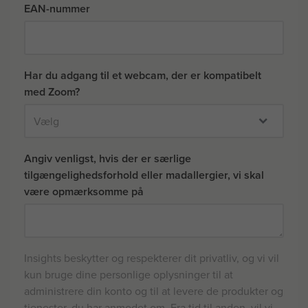
EAN-nummer
Har du adgang til et webcam, der er kompatibelt
med Zoom?
Angiv venligst, hvis der er særlige
tilgængelighedsforhold eller madallergier, vi skal
være opmærksomme på
Insights beskytter og respekterer dit privatliv, og vi vil
kun bruge dine personlige oplysninger til at
administrere din konto og til at levere de produkter og
tjenester, du har anmodet om. Fra tid til anden, vil vi