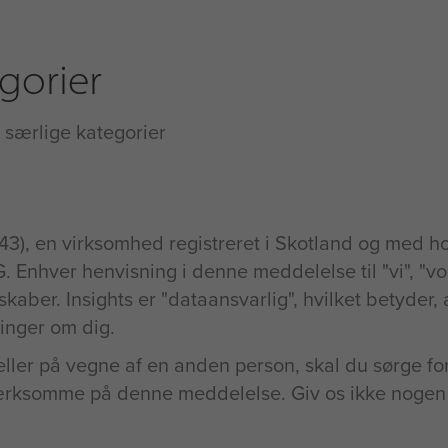
gorier
i særlige kategorier
43), en virksomhed registreret i Skotland og med h
nhver henvisning i denne meddelelse til "vi", "vore
kaber. Insights er "dataansvarlig", hvilket betyder, a
inger om dig.
ller på vegne af en anden person, skal du sørge for
rksomme på denne meddelelse. Giv os ikke nogen 