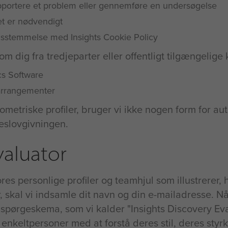
rapportere et problem eller gennemføre en undersøgelse
det er nødvendigt
nsstemmelse med Insights Cookie Policy
 dig fra tredjeparter eller offentligt tilgængelige 
cs Software
 arrangementer
kometriske profiler, bruger vi ikke nogen form for a
seslovgivningen.
valuator
es personlige profiler og teamhjul som illustrerer
 skal vi indsamle dit navn og din e-mailadresse. Nå
det spørgeskema, som vi kalder "Insights Discovery Ev
nkeltpersoner med at forstå deres stil, deres styrk