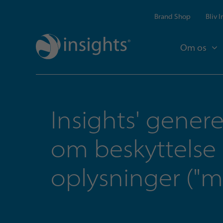
Brand Shop
Bliv 
Om os
Insights' gener
om beskyttelse 
oplysninger ("m