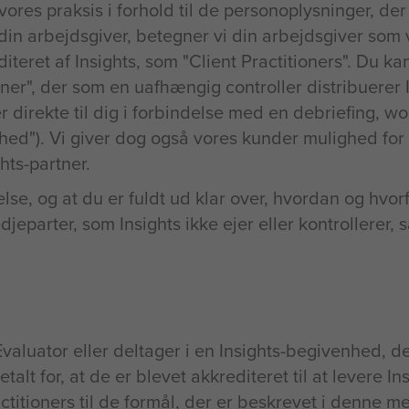
res praksis i forhold til de personoplysninger, der
n arbejdsgiver, betegner vi din arbejdsgiver som v
iteret af Insights, som "Client Practitioners". Du 
tner", der som en uafhængig controller distribuerer 
r direkte til dig i forbindelse med en debriefing, w
ed"). Vi giver dog også vores kunder mulighed for 
hts-partner.
lse, og at du er fuldt ud klar over, hvordan og hvor
jeparter, som Insights ikke ejer eller kontrollerer,
luator eller deltager i en Insights-begivenhed, der 
talt for, at de er blevet akkrediteret til at levere In
ractitioners til de formål, der er beskrevet i denne m