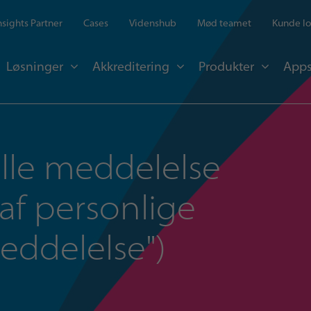
Insights Partner
Cases
Videnshub
Mød teamet
Kunde lo
Løsninger
Akkreditering
Produkter
Apps
elle meddelelse
af personlige
eddelelse")