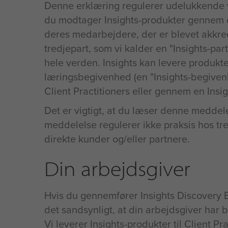
Denne erklæring regulerer udelukkende vo
du modtager Insights-produkter gennem di
deres medarbejdere, der er blevet akkred
tredjepart, som vi kalder en "Insights-par
hele verden. Insights kan levere produkte
læringsbegivenhed (en "Insights-begivenh
Client Practitioners eller gennem en Insig
Det er vigtigt, at du læser denne meddele
meddelelse regulerer ikke praksis hos tred
direkte kunder og/eller partnere.
Din arbejdsgiver
Hvis du gennemfører Insights Discovery Eva
det sandsynligt, at din arbejdsgiver har be
Vi leverer Insights-produkter til Client P