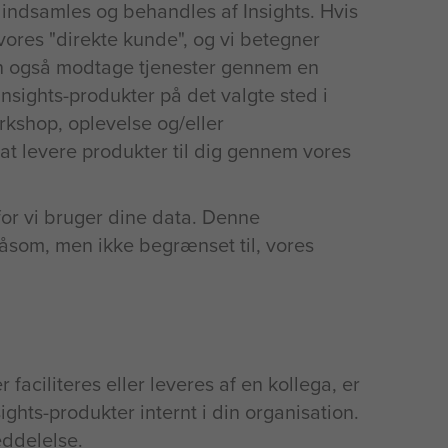
 indsamles og behandles af Insights. Hvis
ores "direkte kunde", og vi betegner
kan også modtage tjenester gennem en
Insights-produkter på det valgte sted i
orkshop, oplevelse og/eller
at levere produkter til dig gennem vores
for vi bruger dine data. Denne
 såsom, men ikke begrænset til, vores
faciliteres eller leveres af en kollega, er
sights-produkter internt i din organisation.
eddelelse.