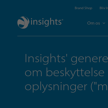
Brand Shop
Bliv 
Om os
Insights' gener
om beskyttelse 
oplysninger ("m