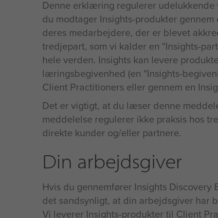
Denne erklæring regulerer udelukkende vo
du modtager Insights-produkter gennem di
deres medarbejdere, der er blevet akkred
tredjepart, som vi kalder en "Insights-par
hele verden. Insights kan levere produkte
læringsbegivenhed (en "Insights-begivenh
Client Practitioners eller gennem en Insig
Det er vigtigt, at du læser denne meddele
meddelelse regulerer ikke praksis hos tred
direkte kunder og/eller partnere.
Din arbejdsgiver
Hvis du gennemfører Insights Discovery Eva
det sandsynligt, at din arbejdsgiver har be
Vi leverer Insights-produkter til Client P