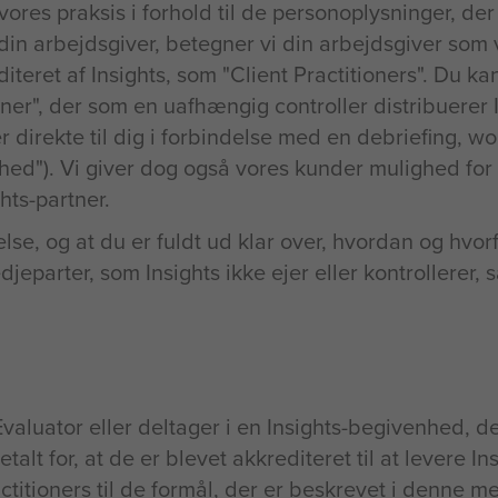
res praksis i forhold til de personoplysninger, der
n arbejdsgiver, betegner vi din arbejdsgiver som v
iteret af Insights, som "Client Practitioners". Du 
tner", der som en uafhængig controller distribuerer 
r direkte til dig i forbindelse med en debriefing, w
ed"). Vi giver dog også vores kunder mulighed for 
hts-partner.
lse, og at du er fuldt ud klar over, hvordan og hvor
jeparter, som Insights ikke ejer eller kontrollerer,
luator eller deltager i en Insights-begivenhed, der 
talt for, at de er blevet akkrediteret til at levere In
ractitioners til de formål, der er beskrevet i denne m