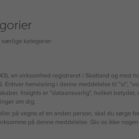
gorier
i særlige kategorier
43), en virksomhed registreret i Skotland og med h
nhver henvisning i denne meddelelse til "vi", "vore
kaber. Insights er "dataansvarlig", hvilket betyder, a
inger om dig.
ller på vegne af en anden person, skal du sørge for
rksomme på denne meddelelse. Giv os ikke nogen 