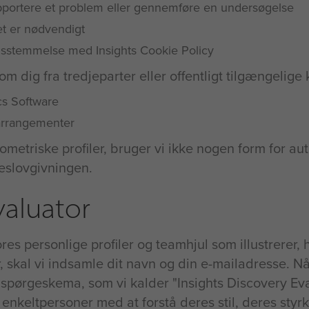
rapportere et problem eller gennemføre en undersøgelse
det er nødvendigt
nsstemmelse med Insights Cookie Policy
 dig fra tredjeparter eller offentligt tilgængelige 
cs Software
 arrangementer
kometriske profiler, bruger vi ikke nogen form for a
seslovgivningen.
valuator
es personlige profiler og teamhjul som illustrerer
 skal vi indsamle dit navn og din e-mailadresse. Nå
det spørgeskema, som vi kalder "Insights Discovery Ev
nkeltpersoner med at forstå deres stil, deres styrk