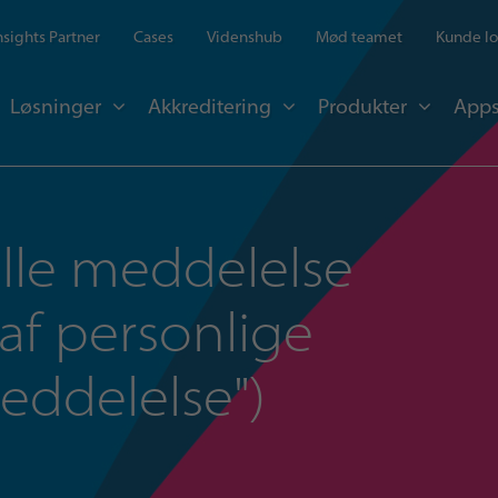
Insights Partner
Cases
Videnshub
Mød teamet
Kunde lo
Løsninger
Akkreditering
Produkter
Apps
elle meddelelse
af personlige
eddelelse")