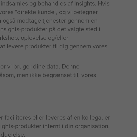
 indsamles og behandles af Insights. Hvis
ores "direkte kunde", og vi betegner
kan også modtage tjenester gennem en
Insights-produkter på det valgte sted i
orkshop, oplevelse og/eller
at levere produkter til dig gennem vores
for vi bruger dine data. Denne
 såsom, men ikke begrænset til, vores
faciliteres eller leveres af en kollega, er
sights-produkter internt i din organisation.
eddelelse.