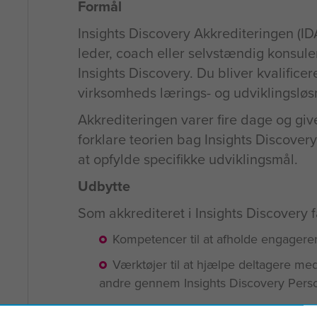
Formål
Insights Discovery Akkrediteringen (ID
leder, coach eller selvstændig konsulen
Insights Discovery. Du bliver kvalificer
virksomheds lærings- og udviklingsløs
Akkrediteringen varer fire dage og giv
forklare teorien bag Insights Discover
at opfylde specifikke udviklingsmål.
Udbytte
Som akkrediteret i Insights Discovery f
Kompetencer til at afholde engageren
Værktøjer til at hjælpe deltagere med
andre gennem Insights Discovery Perso
Praktisk erfaring i at anvende Insight