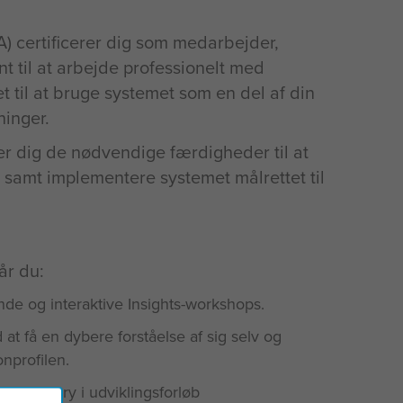
A) certificerer dig som medarbejder,
t til at arbejde professionelt med
et til at bruge systemet som en del af din
ninger.
er dig de nødvendige færdigheder til at
y samt implementere systemet målrettet til
år du:
de og interaktive Insights-workshops.
 at få en dybere forståelse af sig selv og
nprofilen.
s Discovery i udviklingsforløb