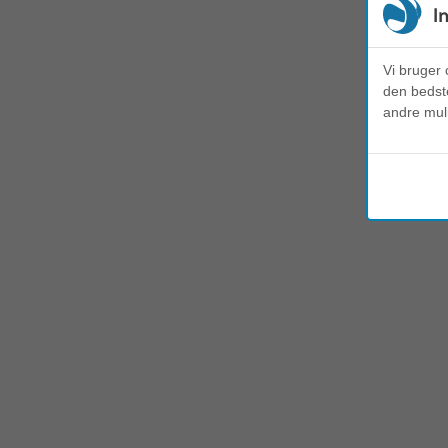
I
Vi bruger 
den bedste
andre mul