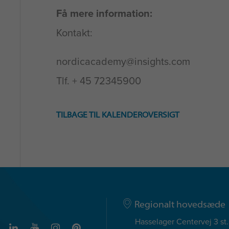
Få mere information:
Kontakt:
nordicacademy@insights.com
Tlf. + 45 72345900
TILBAGE TIL KALENDEROVERSIGT
Regionalt hovedsæde
Hasselager Centervej 3 st.