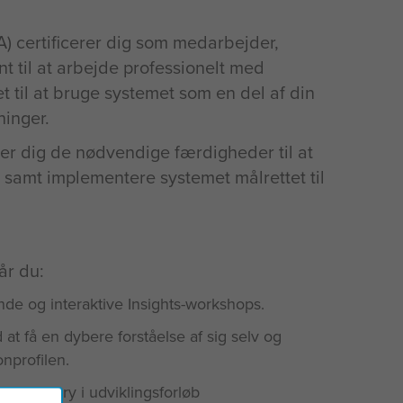
A) certificerer dig som medarbejder,
t til at arbejde professionelt med
et til at bruge systemet som en del af din
ninger.
ver dig de nødvendige færdigheder til at
y samt implementere systemet målrettet til
år du:
de og interaktive Insights-workshops.
 at få en dybere forståelse af sig selv og
nprofilen.
s Discovery i udviklingsforløb