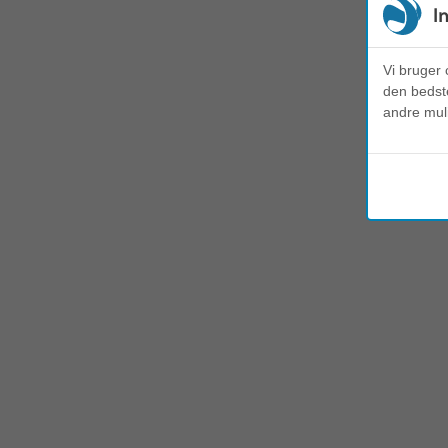
I
Vi bruger 
den bedste
andre mul