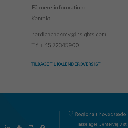
Få mere information:
Kontakt:
nordicacademy@insights.com
Tlf. + 45 72345900
TILBAGE TIL KALENDEROVERSIGT
Regionalt hovedsæde
Hasselager Centervej 3 st.