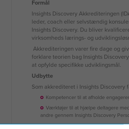
Formål
Insights Discovery Akkrediteringen (ID
leder, coach eller selvstændig konsulen
Insights Discovery. Du bliver kvalificer
virksomheds lærings- og udviklingsløs
Akkrediteringen varer fire dage og gi
forklare teorien bag Insights Discover
at opfylde specifikke udviklingsmål.
Udbytte
Som akkrediteret i Insights Discovery f
Kompetencer til at afholde engageren
Værktøjer til at hjælpe deltagere med
andre gennem Insights Discovery Perso
Praktisk erfaring i at anvende Insight