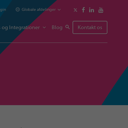
gin
Globale afdelinger
 og Integrationer
Blog
Kontakt os