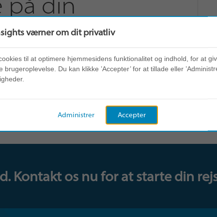
e på din
nsights værner om dit privatliv
cookies til at optimere hjemmesidens funktionalitet og indhold, for at gi
r sig bedst her i verden, får 84 % af
 brugeroplevelse. Du kan klikke ’Accepter’ for at tillade eller ’Administre
r brug for. Vi arbejder med
igheder.
dsstyrke for at få hele organisationen til
ogle af dem.
Administrer
Accepter
 Kontakt os nu for at starte din rejs