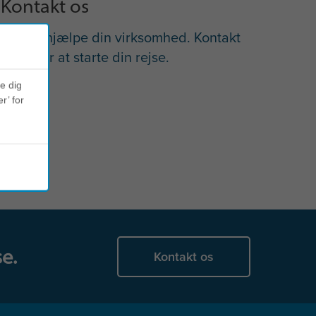
Kontakt os
Lad os hjælpe din virksomhed. Kontakt
os nu for at starte din rejse.
ve dig
r’ for
e.
Kontakt os