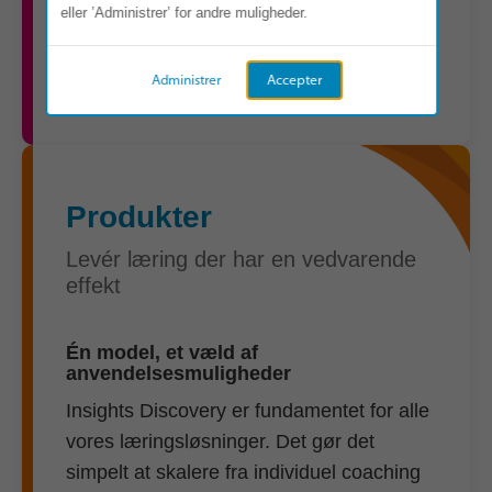
eller ’Administrer’ for andre muligheder.
support-system men en ressource til
løbende vækst.
Administrer
Accepter
Produkter
Levér læring der har en vedvarende
effekt
Én model, et væld af
anvendelsesmuligheder
Insights Discovery er fundamentet for alle
vores læringsløsninger. Det gør det
simpelt at skalere fra individuel coaching