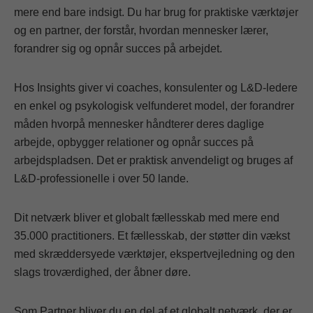
mere end bare indsigt. Du har brug for praktiske værktøjer
og en partner, der forstår, hvordan mennesker lærer,
forandrer sig og opnår succes på arbejdet.
Hos Insights giver vi coaches, konsulenter og L&D-ledere
en enkel og psykologisk velfunderet model, der forandrer
måden hvorpå mennesker håndterer deres daglige
arbejde, opbygger relationer og opnår succes på
arbejdspladsen. Det er praktisk anvendeligt og bruges af
L&D-professionelle i over 50 lande.
Dit netværk bliver et globalt fællesskab med mere end
35.000 practitioners. Et fællesskab, der støtter din vækst
med skræddersyede værktøjer, ekspertvejledning og den
slags troværdighed, der åbner døre.
Som Partner bliver du en del af et globalt netværk, der er