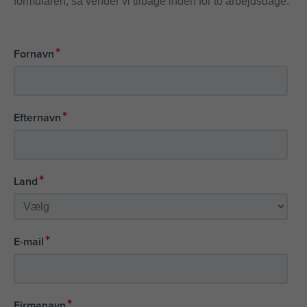
formularen, så vender vi tilbage inden for to arbejdsdage.
*
Fornavn
*
Efternavn
*
Land
*
E-mail
*
Firmanavn