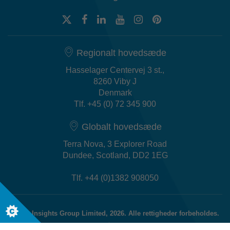
Regionalt hovedsæde
Hasselager Centervej 3 st.,
8260 Viby J
Denmark
Tlf. +45 (0) 72 345 900
Globalt hovedsæde
Terra Nova, 3 Explorer Road
Dundee, Scotland, DD2 1EG
Tlf. +44 (0)1382 908050
© The Insights Group Limited, 2026. Alle rettigheder forbeholdes.
Politik Discovery Evaluator
Generel fortrolighedserklæring