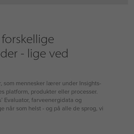
forskellige
der - lige ved
r, som mennesker lærer under Insights-
es platform, produkter eller processer.
ts’ Evaluator, farveenergidata og
e når som helst - og på alle de sprog, vi