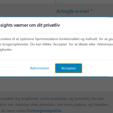
*
Arbejds-e-mail
nsights værner om dit privatliv
*
Land
cookies til at optimere hjemmesidens funktionalitet og indhold, for at gi
 brugeroplevelse. Du kan klikke ’Accepter’ for at tillade eller ’Administre
igheder.
Administrer
Accepter
n kontakte dig angående vores produkter og tjenester. Du kan
ation om, hvordan man afmelder, om vores praksis, og hvordan
an du læse vores
Fortrolighedspolitik
.