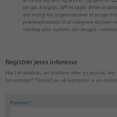
at forstå sig selv og andre - og gøre en pos
de gør. Insights’ API’er tager dette et skr
det muligt for organisationer at bruge In
præferencedata til at integrere styrken ve
værktøj eller system, der bruges i virks
Registrér jeres interesse
Har I et produkt, en platform eller en proces, d
farvemodel? Tilmeld jer, så kontakter vi jer omkr
*
Fornavn