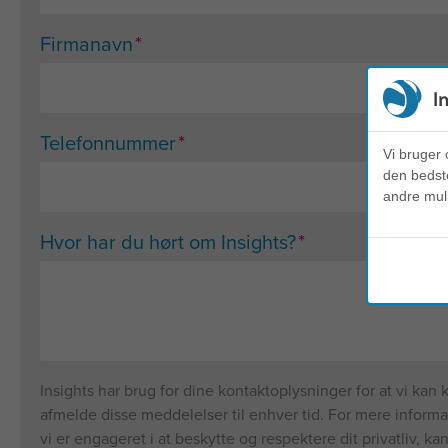
*
Firmanavn
I
*
Telefonnummer
Vi bruger 
den bedste
andre mul
*
Hvor har du hørt om Insights?
Insights har brug for dine kontaktoplysninger for at vi ka
afmelde disse meddelelser til enhver tid. For mere inform
vi er engageret i at beskytte og respektere dit privatliv, k