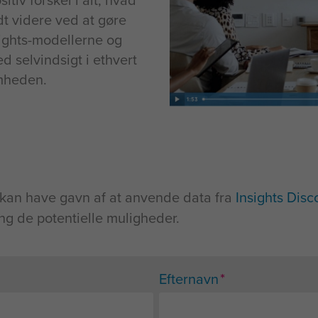
itiv forskel i alt, hvad
idt videre ved at gøre
sights-modellerne og
d selvindsigt i ethvert
omheden.
er kan have gavn af at anvende data fra
Insights Disc
ing de potentielle muligheder.
*
Efternavn