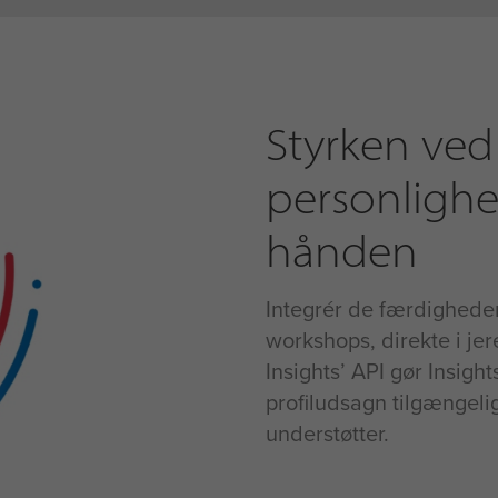
Styrken ved 
personlighe
hånden
Integrér de færdighede
workshops, direkte i jer
Insights’ API gør Insigh
profiludsagn tilgængelig
understøtter.