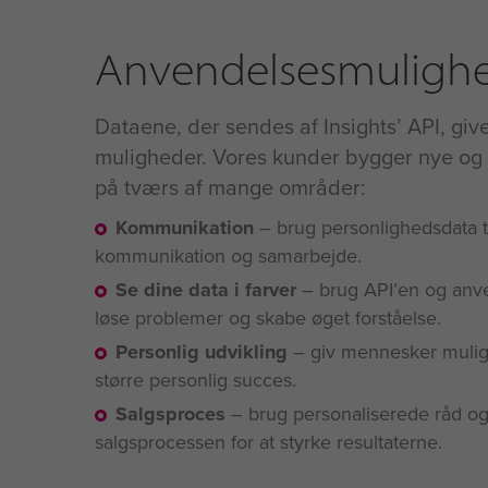
Anvendelsesmuligh
Dataene, der sendes af Insights’ API, giv
muligheder. Vores kunder bygger nye o
på tværs af mange områder:
Kommunikation
– brug personlighedsdata ti
kommunikation og samarbejde.
Se dine data i farver
– brug API’en og anven
løse problemer og skabe øget forståelse.
Personlig udvikling
– giv mennesker muligh
større personlig succes.
Salgsproces
– brug personaliserede råd og s
salgsprocessen for at styrke resultaterne.