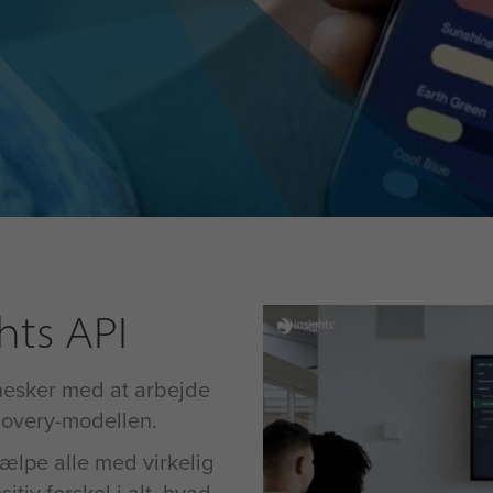
ghts API
nesker med at arbejde
covery-modellen.
jælpe alle med virkelig