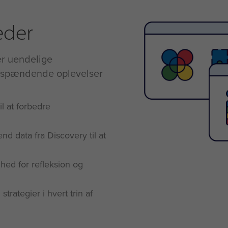
eder
er uendelige
g spændende oplevelser
l at forbedre
d data fra Discovery til at
ed for refleksion og
trategier i hvert trin af