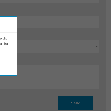
ve dig
r’ for