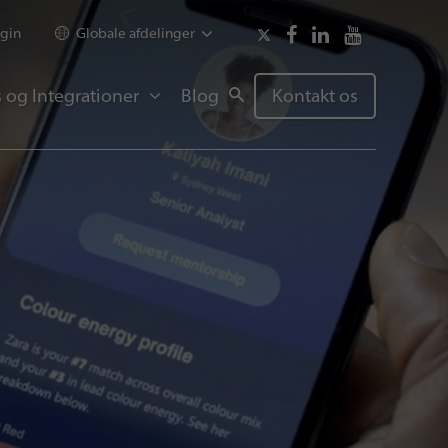
gin
Globale afdelinger
 og Integrationer
Blog
Kontakt os