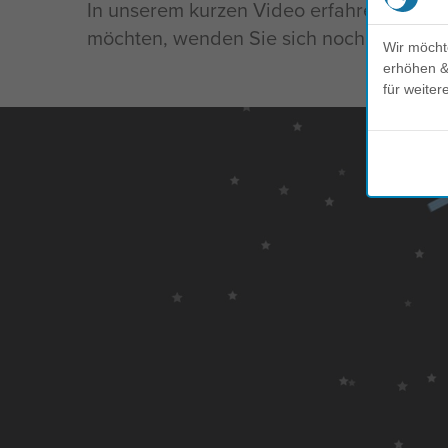
In unserem kurzen Video erfahren Sie m
möchten, wenden Sie sich noch heute an
Wir möcht
erhöhen & 
für weiter