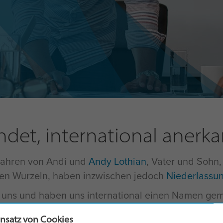
det, international anerk
Jahren von Andi und
Andy Lothian
, Vater und Sohn,
schen Wurzeln, haben inzwischen jedoch
Niederlassu
uns und haben uns international einen Namen gemac
va, die kürzlich eingeleitete Expansion nach Asien:
insatz von Cookies