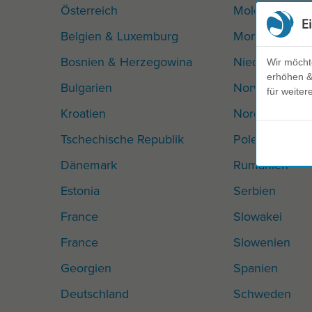
Österreich
Moldawien
E
Belgien & Luxemburg
Montenegro
Bosnien & Herzegowina
Niederlande
Wir möcht
erhöhen & 
Bulgarien
Norwegen
für weiter
Kroatien
Nordmazedon
Tschechische Republik
Polen
Dänemark
Rumänien
Estonia
Serbien
France
Slowakei
France
Slowenien
Georgien
Spanien
Deutschland
Schweden