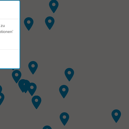
 zu
ptionen'