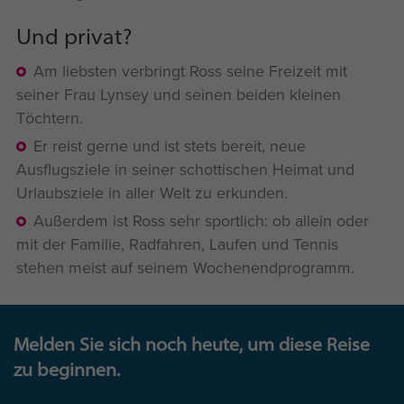
Und privat?
Am liebsten verbringt Ross seine Freizeit mit
seiner Frau Lynsey und seinen beiden kleinen
Töchtern.
Er reist gerne und ist stets bereit, neue
Ausflugsziele in seiner schottischen Heimat und
Urlaubsziele in aller Welt zu erkunden.
Außerdem ist Ross sehr sportlich: ob allein oder
mit der Familie, Radfahren, Laufen und Tennis
stehen meist auf seinem Wochenendprogramm.
Melden Sie sich noch heute, um diese Reise
zu beginnen.