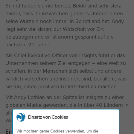
Schritt haben sie nie bereut: Beide sind sehr stolz
darauf, dass ihr inzwischen globales Unternehmen
seine Wurzeln noch immer in Schottland hat. Andy
liegt sehr viel daran, zur Wirtschaft vor Ort
beizutragen und er ist enorm gespannt auf die
nächsten 20 Jahre.
Als Chief Executive Officer von Insights führt er das
Unternehmen seinem Ziel entgegen – eine Welt zu
schaffen, in der Menschen sich selbst und andere
wirklich verstehen und inspiriert sind, bei allem, was
sie tun, einen positiven Unterschied zu machen.
Mit Andy Lothian an der Spitze ist Insights zu einer
globalen Marke geworden, die in über 40 Ländern in
aller Welt vertreten ist und ehrgeizige
Einsatz von Cookies
Wachstumsziele verfolgt.
Ein typischer Tag
Wir möchten gerne Cookies verwenden, um die