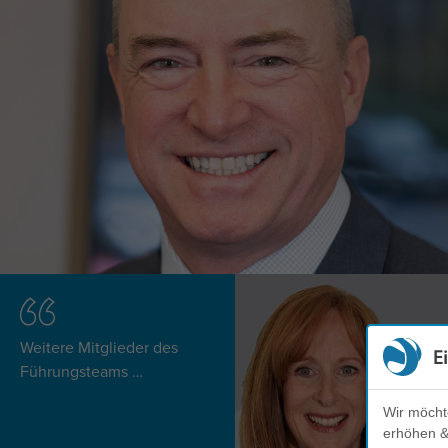
Weitere Mitglieder des
E
Führungsteams
Wir möcht
erhöhen & 