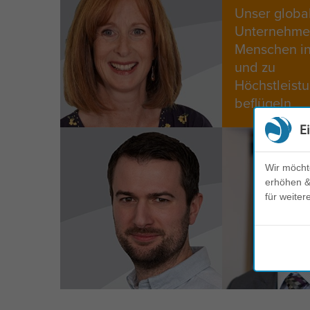
Unser globa
Unternehmen
Menschen in
und zu
Höchstleist
beflügeln.
E
Wir möcht
erhöhen & 
für weiter