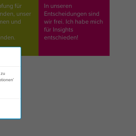
fung für
In unseren
nden, unser
Entscheidungen sind
men und
wir frei. Ich habe mich
für Insights
enden.
entschieden!
 zu
ptionen'