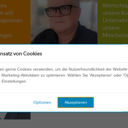
les
Wertschöp
 will
unsere Ku
spirieren
Unterneh
unsere
ungen
Mitarbeit
insatz von Cookies
en gerne Cookies verwenden, um die Nutzerfreundlichkeit der Website
Marketing-Aktivitäten zu optimieren. Wählen Sie 'Akzeptieren' oder 'O
e Einstellungen.
Optionen
Akzeptieren