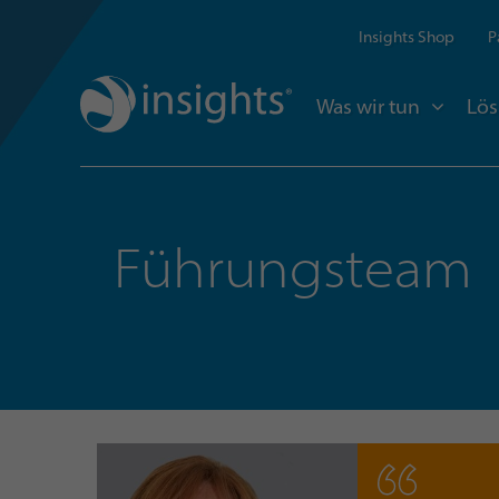
Insights Shop
P
Was wir tun
Lö
Führungsteam