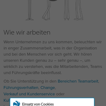
Wie wir arbeiten
Wenn Unternehmen zu uns kommen, beleuchten wir
in enger Zusammenarbeit, was in der Organisation
und bei den Menschen vor sich geht. Wir hören
unseren Kunden genau zu – sehr genau –, um
wirklich zu verstehen, was die Mitarbeitenden, Teams
und Führungskräfte beeinflusst.
Ob Sie Unterstützung in den
Bereichen Teamarbeit
,
Führungsverhalten
,
Change
,
Verkauf und Kundenservice
oder
Kultur und Engagement
benötigen: Ihre Reise mit
Einsatz von Cookies