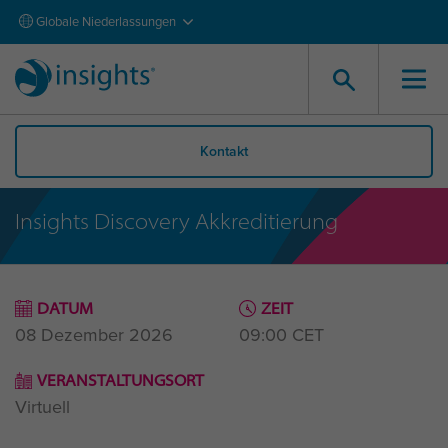
Globale Niederlassungen
Kontakt
Insights Discovery Akkreditierung
DATUM
ZEIT
08 Dezember 2026
09:00
CET
VERANSTALTUNGSORT
Virtuell