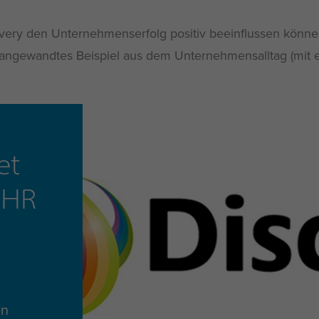
scovery den Unternehmenserfolg positiv beeinflussen könn
d angewandtes Beispiel aus dem Unternehmensalltag (mit
et
n HR
en