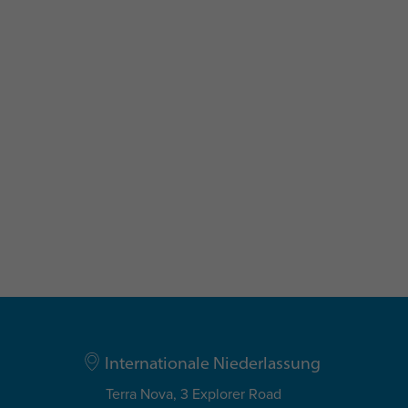
speziell auf Senior Level Mitarbeiter aus
rage die maximale Teilnehmerzahl
Internationale Niederlassung
Terra Nova, 3 Explorer Road