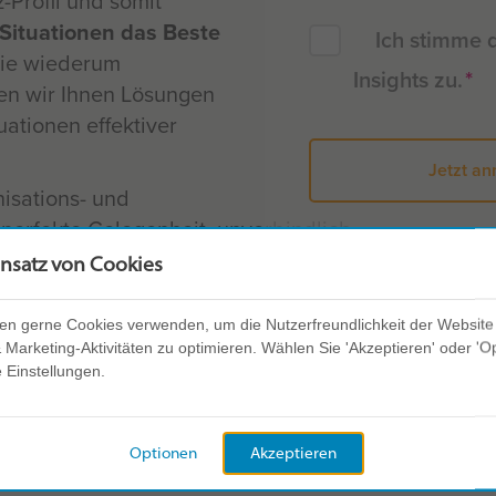
-Profil und somit
Situationen das Beste
Ich stimme 
Sie wiederum
*
Insights zu.
en wir Ihnen Lösungen
uationen effektiver
nisations- und
 perfekte Gelegenheit, unverbindlich
rleben, sowie die
insatz von Cookies
rungen
zu entdecken.
für nachhaltige
en gerne Cookies verwenden, um die Nutzerfreundlichkeit der Website
che. Durch bessere
Marketing-Aktivitäten zu optimieren. Wählen Sie 'Akzeptieren' oder 'O
e Einstellungen.
eams und
ngfristig
arbeit, Kundenbindung
Optionen
Akzeptieren