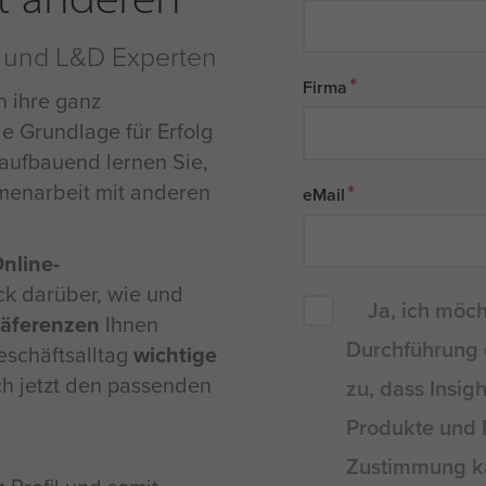
HR und L&D Experten
*
Firma
n ihre ganz
ie Grundlage für Erfolg
 aufbauend lernen Sie,
menarbeit mit anderen
*
eMail
nline-
ck darüber, wie und
Ja, ich möch
räferenzen
Ihnen
Durchführung 
eschäftsalltag
wichtige
ch jetzt den passenden
zu, dass Insig
Produkte und D
Zustimmung ka