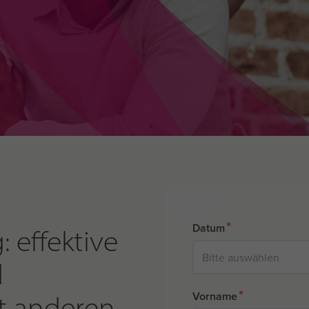
*
Datum
 effektive
d
*
Vorname
t anderen