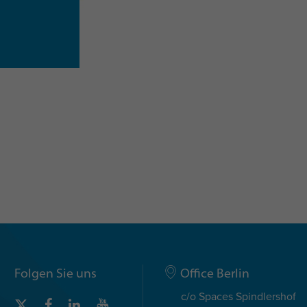
nden
, um
Insights
Discovery kennenzulernen.
Es ist 
velopment, ausgerichtet.
me daher nicht garantieren können, falls die Nachf
Folgen Sie uns
Office Berlin
c/o Spaces Spindlershof