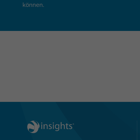
können.
*Dieses Event ist ein Angebot für Neuku
dem HR Bereich, vor allem Learning & De
Bitte beachten Sie, dass wir die Teilnah
überschreitet.