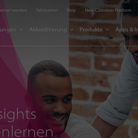
artner werden
Fallstudien
Blog
New Customer Platform
sungen
Akkreditierung
Produkte
Apps & I
sights
enlernen