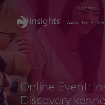
Insights Shop
P
Was wir tun
Lö
Online-Event: In
Discovery kenn