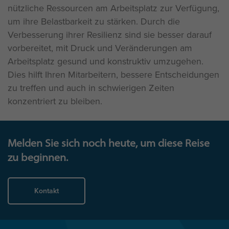
nützliche Ressourcen am Arbeitsplatz zur Verfügung,
um ihre Belastbarkeit zu stärken. Durch die
Verbesserung ihrer Resilienz sind sie besser darauf
vorbereitet, mit Druck und Veränderungen am
Arbeitsplatz gesund und konstruktiv umzugehen.
Dies hilft Ihren Mitarbeitern, bessere Entscheidungen
zu treffen und auch in schwierigen Zeiten
konzentriert zu bleiben.
Melden Sie sich noch heute, um diese Reise
zu beginnen.
Kontakt