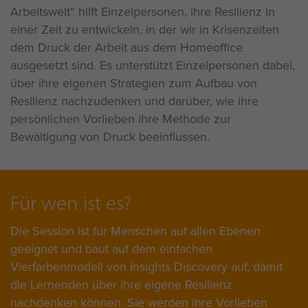
Arbeitswelt“ hilft Einzelpersonen, ihre Resilienz in
einer Zeit zu entwickeln, in der wir in Krisenzeiten
dem Druck der Arbeit aus dem Homeoffice
ausgesetzt sind. Es unterstützt Einzelpersonen dabei,
über ihre eigenen Strategien zum Aufbau von
Resilienz nachzudenken und darüber, wie ihre
persönlichen Vorlieben ihre Methode zur
Bewältigung von Druck beeinflussen.
Für wen ist es?
Die Session ist für Menschen auf allen Ebenen
geeignet und baut auf dem einfachen
Vierfarbenmodell von Insights Discovery auf, damit
die Lernenden über ihre eigene Resilienz
nachdenken können. Sie werden ihre Vorlieben