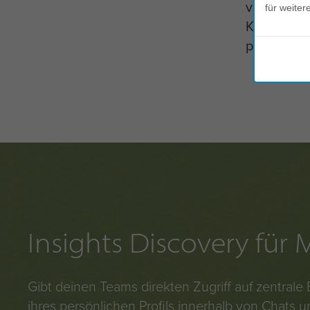
virtuellen
für weiter
Kommunika
präferenz
Insights Discovery für 
Gibt deinen Teams direkten Zugriff auf zentrale
ihres persönlichen Profils innerhalb von Chats 