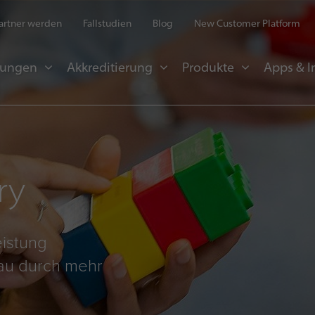
artner werden
Fallstudien
Blog
New Customer Platform
sungen
Akkreditierung
Produkte
Apps & I
ry
eistung
eau durch mehr