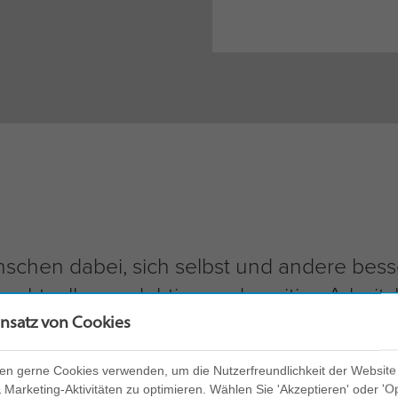
nschen dabei, sich selbst und andere bess
spektvolle, produktive und positive Arbei
insatz von Cookies
erstehen
Sie können sich besser
2
en gerne Cookies verwenden, um die Nutzerfreundlichkeit der Website
en und die
mit ihren virtuellen
Marketing-Aktivitäten zu optimieren. Wählen Sie 'Akzeptieren' oder 'O