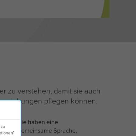
er zu verstehen, damit sie auch
tsbeziehungen pflegen können.
Sie haben eine
3
 zu
gemeinsame Sprache,
ptionen'