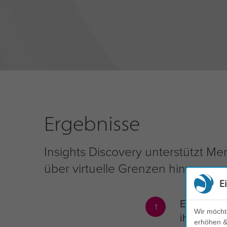
Ergebnisse
Insights Discovery unterstützt Me
über virtuelle Grenzen hinweg re
E
Einzelne v
1
Wir möcht
ihre eigen
erhöhen & 