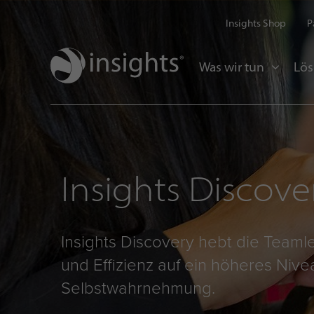
Insights Shop
P
Was wir tun
Lö
Insights Discove
Insights Discovery hebt die Teaml
und Effizienz auf ein höheres Niv
Selbstwahrnehmung.