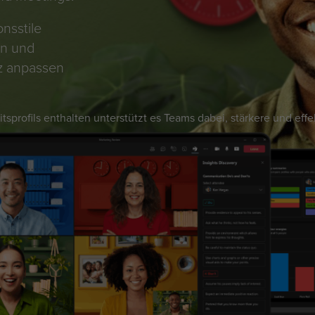
nsstile
en und
tz anpassen
tsprofils enthalten unterstützt es Teams dabei, stärkere und ef