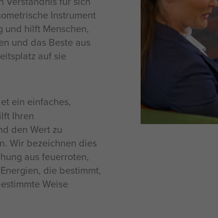
 Verständnis für sich
chometrische Instrument
g und hilft Menschen,
hen und das Beste aus
tsplatz auf sie
t ein einfaches,
ft Ihren
und den Wert zu
en. Wir bezeichnen dies
chung aus feuerroten,
Energien, die bestimmt,
bestimmte Weise