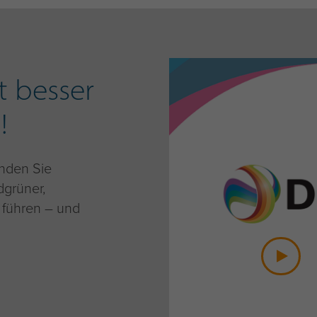
t besser
!
inden Sie
dgrüner,
 führen – und