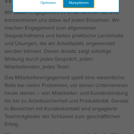
Optionen
Akzeptieren
Wir bauen Engagement in Unternehmen auf und
konzentrieren uns dabei auf jeden Einzelnen. Wir
machen Engagement zum allgemeinen
Gesprächsthema und bieten praktische Lerninhalte
und Übungen, die am Arbeitsplatz angewendet
werden können. Dieser Ansatz zeigt sofortige
Wirkung durch jedes Gespräch, jeden
Mitarbeitenden, jedes Team.
Das Mitarbeiterengagement spielt eine wesentliche
Rolle bei vielen Problemen, vor denen Unternehmen
heute stehen – von Mitarbeiter- und Kundenbindung
bis hin zu Arbeitssicherheit und Produktivität. Gerade
in Bereichen mit Kundenkontakt sind engagierte
Teammitglieder der Schlüssel zum geschäftlichen
Erfolg.