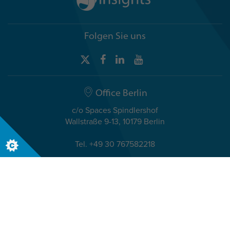
Folgen Sie uns
Office Berlin
c/o Spaces Spindlershof
Wallstraße 9-13, 10179 Berlin
Tel. +49 30 767582218
Internationale Niederlassung
Terra Nova, 3 Explorer Road
Dundee, Scotland, DD2 1EG
Telephone +44 (0)1382 908050