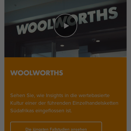
Sehen Sie, wie Insights in die wertebasierte
Kultur einer der führenden Einzelhandelsketten
Südafrikas eingeflossen ist.
Die jüngsten Fallstudien ansehen