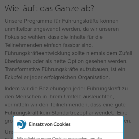
Wie läuft das Ganze ab?
Unsere Programme für Führungskräfte können
unmittelbar angewandt werden, da wir unseren
Fokus so wählen, dass die Inhalte für die
Teilnehmenden einfach fassbar sind.
Führungskräfteentwicklung sollte niemals dem Zufall
überlassen oder als nette Option gesehen werden.
Transformative Führungskräfte aufzubauen, ist ein
Eckpfeiler jeder erfolgreichen Organisation.
Indem wir die Beziehungen jeder Führungskraft zu
den Menschen in ihrem Umfeld ausleuchten,
vermitteln wir den Teilnehmenden, dass eine gute
Führungskraft kein Standartrezept anwendet. Eine
großartige Führungskraft muss „nach Maß“ arbeiten.
Einsatz von Cookies
Unser Entwicklungsprogramm „Effektivität im
Wir möchten gerne Cookies verwenden, um die