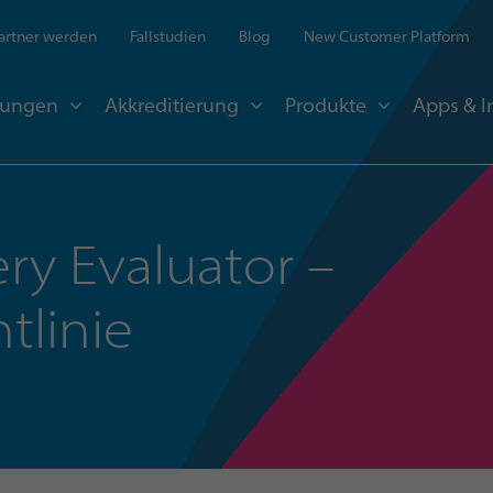
artner werden
Fallstudien
Blog
New Customer Platform
sungen
Akkreditierung
Produkte
Apps & I
ery Evaluator –
tlinie