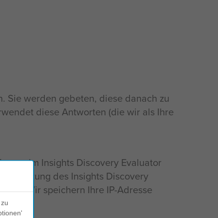
n. Sie werden gebeten, diese danach zu
rwendet diese Antworten (die wir als Ihre
ragen im Insights Discovery Evaluator
der Nutzung des Insights Discovery
isten. Wir speichern Ihre IP-Adresse
 zu
ptionen'