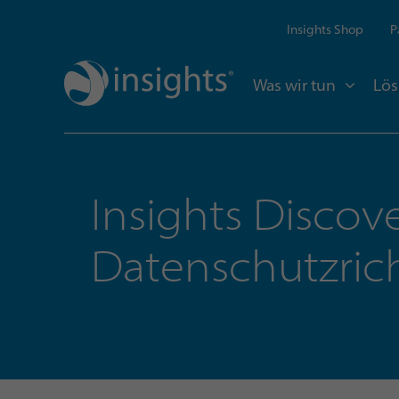
Insights Shop
P
Was wir tun
Lö
Insights Discov
Datenschutzrich