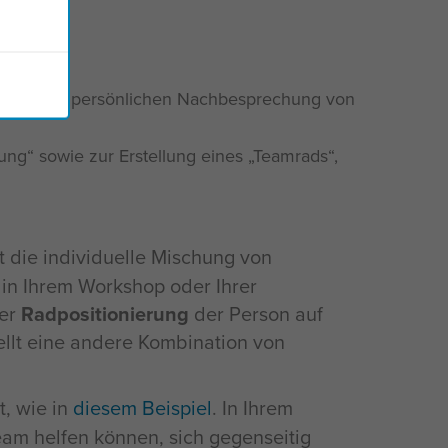
cke:
 oder einer persönlichen Nachbesprechung von
ung“ sowie zur Erstellung eines „Teamrads“,
t die individuelle Mischung von
 in Ihrem Workshop oder Ihrer
der
Radpositionierung
der Person auf
ellt eine andere Kombination von
t, wie in
diesem Beispiel
. In Ihrem
eam helfen können, sich gegenseitig