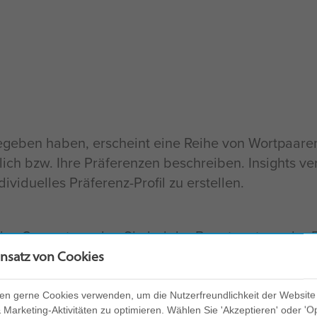
egeben haben, erscheint eine Reihe von Wortpaare
lich bzw. Ihre Präferenzen beschreiben. Insights ve
viduelles Präferenz-Profil zu erstellen.
des Computers, den Sie bei der Beantwortung der F
ich dazu, technische Probleme zu beheben, die bei 
insatz von Cookies
cherheit und Funktionalität der Website zu gewährle
en gerne Cookies verwenden, um die Nutzerfreundlichkeit der Website
Marketing-Aktivitäten zu optimieren. Wählen Sie 'Akzeptieren' oder 'O