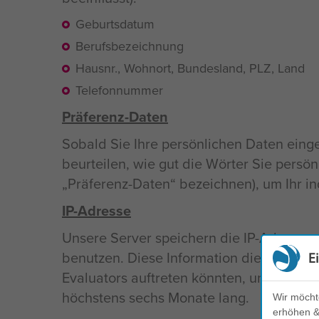
Geburtsdatum
Berufsbezeichnung
Hausnr., Wohnort, Bundesland, PLZ, Land
Telefonnummer
Präferenz-Daten
Sobald Sie Ihre persönlichen Daten eing
beurteilen, wie gut die Wörter Sie persön
Präferenz-Daten“ bezeichnen), um Ihr indi
IP-Adresse
Unsere Server speichern die IP-Adresse 
benutzen. Diese Information dient ledigl
E
Evaluators auftreten könnten, und die Si
höchstens sechs Monate lang.
Wir möcht
erhöhen & 