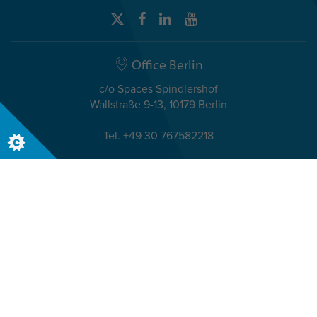
Office Berlin
c/o Spaces Spindlershof
Wallstraße 9-13, 10179 Berlin
Tel. +49 30 767582218
Internationale Niederlassung
Terra Nova, 3 Explorer Road
Dundee, Scotland, DD2 1EG
Telephone +44 (0)1382 908050
© The Insights Group Limited, 2026. Alle Rechte vorbehalten.
AGBs
Insights Discovery Evaluator – Datenschutzrichtlinie
Datenschutz
Impressum