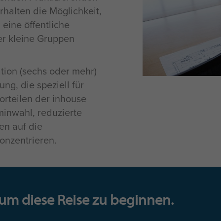
halten die Möglichkeit,
eine öffentliche
er kleine Gruppen
tion (sechs oder mehr)
ng, die speziell für
orteilen der inhouse
minwahl, reduzierte
en auf die
konzentrieren.
 um diese Reise zu beginnen.