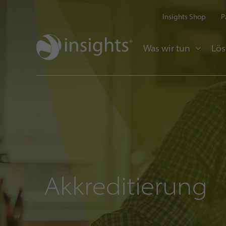
Insights Shop
P
Was wir tun
Lö
Akkreditierung