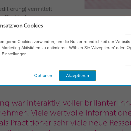
editierung) vermittelt
e Sie für die
ry Sessions benötigen,
insatz von Cookies
ne sofortige, flexible
können.
en gerne Cookies verwenden, um die Nutzerfreundlichkeit der Website
Marketing-Aktivitäten zu optimieren. Wählen Sie 'Akzeptieren' oder 'O
e Einstellungen.
unserer Kunden über die vi
Optionen
Akzeptieren
ng war interaktiv, voller brillanter I
ehmen. Viele wertvolle Informationen
als Practitioner sehr viele neue Ress