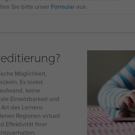
len Sie bitte unser
Formular
aus.
reditierung?
nfache Möglichkeit,
ckeln. Es bietet
taufwand, keine
ale Einsetzbarkeit und
e Art des Lernens
denen Regionen virtuell
ffektivität Ihrer
htzuerhalten.