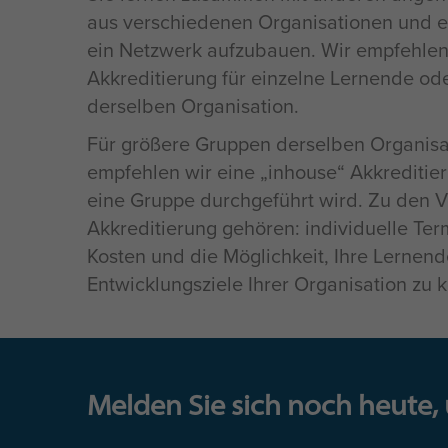
aus verschiedenen Organisationen und er
ein Netzwerk aufzubauen. Wir empfehlen 
Akkreditierung für einzelne Lernende od
derselben Organisation.
Für größere Gruppen derselben Organisa
empfehlen wir eine „inhouse“ Akkreditieru
eine Gruppe durchgeführt wird. Zu den V
Akkreditierung gehören: individuelle Ter
Kosten und die Möglichkeit, Ihre Lernend
Entwicklungsziele Ihrer Organisation zu 
Melden Sie sich noch heute,