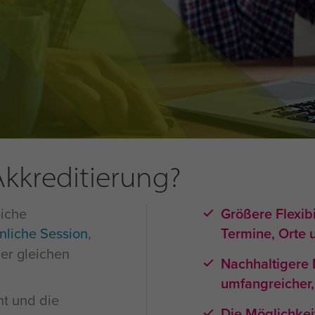
 Akkreditierung?
eiche
Größere Flexibi
nliche Session
,
Termine, Orte 
er gleichen
Nachhaltigere 
umfangreicher,
t und die
Die Möglichkei