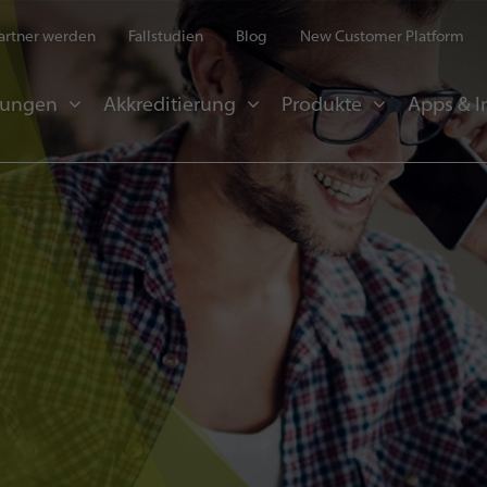
artner werden
Fallstudien
Blog
New Customer Platform
sungen
Akkreditierung
Produkte
Apps & I