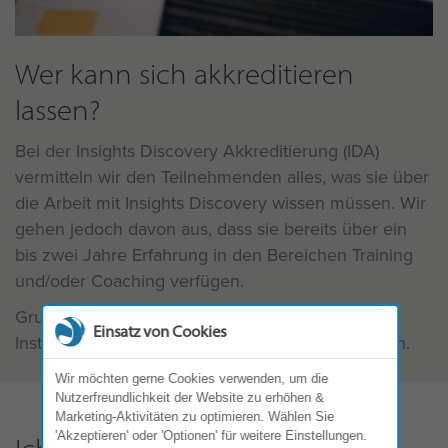
Wer kann sich akkreditieren
lassen?
Bei der Insights Discovery Akkreditierung (IDA)
vermitteln wir den Teilnehmenden alles, was sie über
die Arbeit mit Insights Discovery wissen müssen. Wir
gehen jedoch davon aus, dass sie bereits über ein
bis zwei Jahre Erfahrung in den Bereichen Training
und/oder Coaching verfügen.
Grundkenntnisse von anderen psychometrischen
Einsatz von Cookies
Instrumenten und Theorien sind ebenfalls nützlich.
Wir möchten gerne Cookies verwenden, um die
Nutzerfreundlichkeit der Website zu erhöhen &
Marketing-Aktivitäten zu optimieren. Wählen Sie
'Akzeptieren' oder 'Optionen' für weitere Einstellungen.