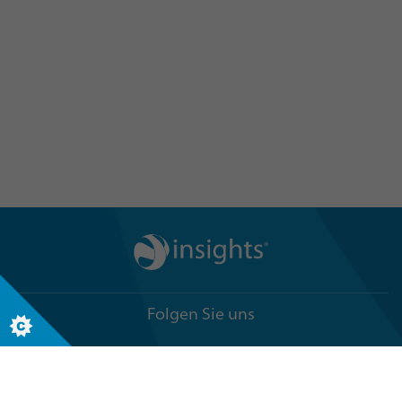
Akkreditierungen Kalender
Wir führen Insights Discovery Akkreditierungen
zu verschiedenen Terminen und an zahlreichen
Standorten in aller Welt durch. Hier finden Sie
sicher das Passende.
VERANSTALTUNGEN
Folgen Sie uns