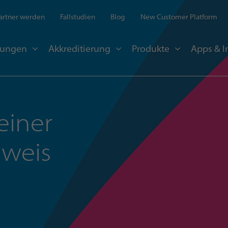
artner werden
Fallstudien
Blog
New Customer Platform
sungen
Akkreditierung
Produkte
Apps & I
einer
nweis