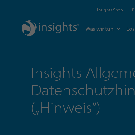
Insights Shop
P
Was wir tun
Lö
Insights Allgem
Datenschutzhi
(„Hinweis“)