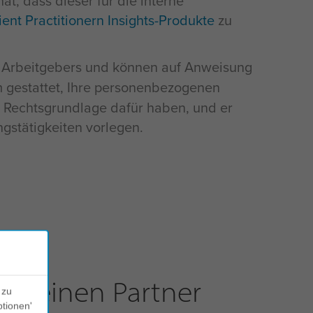
at, dass dieser für die interne
ient Practitionern
Insights-Produkte
zu
res Arbeitgebers und können auf Anweisung
 gestattet, Ihre personenbezogenen
ine Rechtsgrundlage dafür haben, und er
gstätigkeiten vorlegen.
er einen Partner
 zu
ptionen'