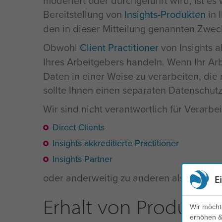
moderiert oder durchgeführt wird, ist es 
Bereitstellung von
Insights-Produkten
in 
den in dieser Mitteilung genannten Zwec
Obwohl
Client Practitioner
von Insights a
Ihres Arbeitgebers handeln. Wenn Ihr Ar
Daten in einer Weise zu verarbeiten, die 
sollte Ihnen einen separaten Datenschutz
Wir sind nicht verantwortlich für Verarb
Direct Clients
Insights akkreditierte Practitioner
Insights Partner
oder anderweitig zu anderen als den in
E
Erhalt von Produkte
Wir möcht
erhöhen & 