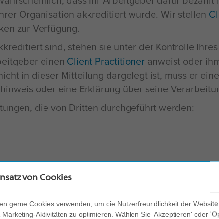
wahrscheinlich, dass Ihr Arbeitgeber dafür bezahlt h
Ihrer Organisation akkreditiert wurde. Wir stellen
Cl
ken zur Verfügung.
kkreditiert sind, stehen sie unter der Kontrolle Ih
beitgeber einen
Client Practitioner
anweist oder ihm
nicht in dieser Mitteilung dargelegt ist, muss er e
hinweis oder eine Erklärung über seine Verarbeitun
eitungen, die von Dritten durchgeführt werden:
 diesem Hinweis genannten Zwecken.
insatz von Cookies
n und Dienstleistungen üb
en gerne Cookies verwenden, um die Nutzerfreundlichkeit der Website
Marketing-Aktivitäten zu optimieren. Wählen Sie 'Akzeptieren' oder 'O