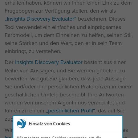
erhalten haben, können wir Ihnen einen Link zu dem
Fragebogen zur Verfügung stellen, den wir als
Insights Discovery Evaluator“
bezeichnen. Dieses
Tool verwendet ein einfaches und einprägsames
Farbmodell, um dem Einzelnen zu helfen, seinen Stil,
seine Stärken und den Wert, den er in sein Team
einbringt, zu verstehen.
Der
Insights Discovery Evaluator
besteht aus einer
Reihe von Aussagen, und Sie werden gebeten, zu
bewerten, wie gut Sie glauben, dass jede Aussage
Sie und/oder Ihre persönlichen Präferenzen in einem
geschäftlichen Umfeld beschreibt. Ihre Antworten
werden von unserem Algorithmus verarbeitet und
führen zu einem
persönlichen Profil“
, das auf Sie
zugeschnitten ist.
Einsatz von Cookies
Wir bewahren auch eine Kopie der Antworten Ihres