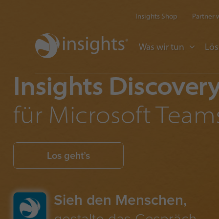
Insights Shop
Partner
Was wir tun
Lö
Insights Discover
für Microsoft Team
Los geht’s
Sieh den Menschen,
gestalte das Gespräch.