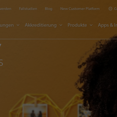
 werden
Fallstudien
Blog
New Customer Platform
G
sungen
Akkreditierung
Produkte
Apps & I
y
s