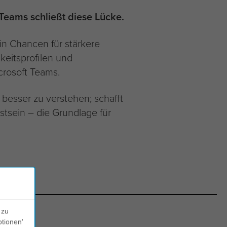
 Teams schließt diese Lücke.
in Chancen für stärkere
keitsprofilen und
crosoft Teams.
t besser zu verstehen; schafft
sein – die Grundlage für
 zu
ptionen'