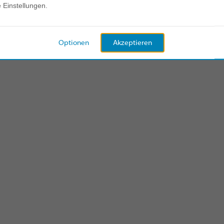
e Einstellungen.
So funktioniert es
Optionen
Akzeptieren
s hilft Teams, sich besser zu verbinden und klarer zu