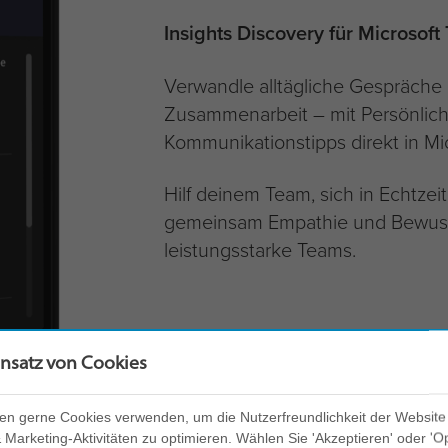
Insights Discovery für Microsoft
Verwandle alltägliche Gespräche 
Zusammenarbeit – mit Persönlich
Kommunikationstipps direkt in Mi
Hilf deinem Team, sich in Echtzei
gemeinsam Empathie und Bewusst
leistungsstarke Teams.
insatz von Cookies
en gerne Cookies verwenden, um die Nutzerfreundlichkeit der Website
Marketing-Aktivitäten zu optimieren. Wählen Sie 'Akzeptieren' oder 'O