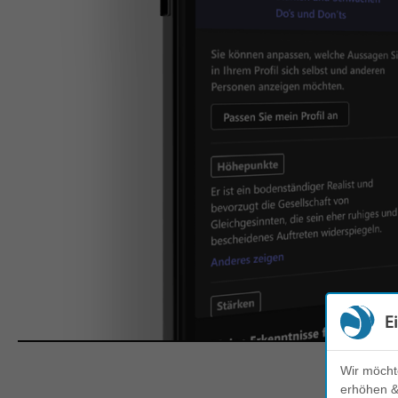
E
Wir möcht
erhöhen & 