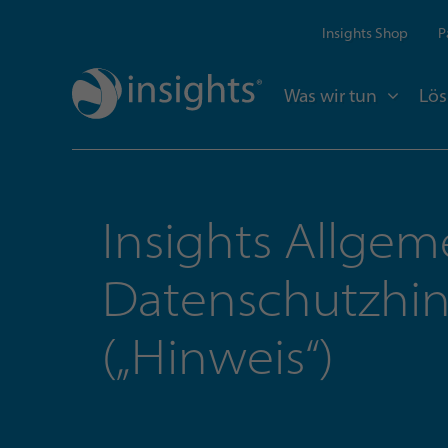
Insights Shop
P
Was wir tun
Lö
Insights Allgem
Datenschutzhi
(„Hinweis“)