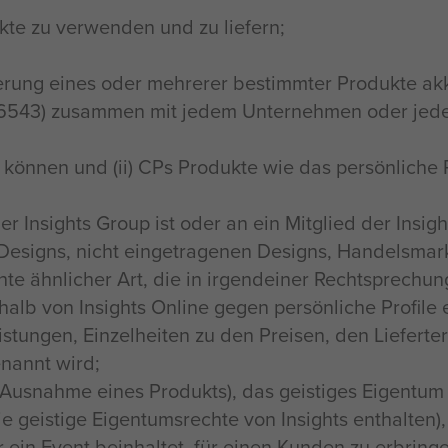
kte zu verwenden und zu liefern;
rung eines oder mehrerer bestimmter Produkte akkre
6543) zusammen mit jedem Unternehmen oder jeder a
n können und (ii) CPs Produkte wie das persönliche
der Insights Group ist oder an ein Mitglied der Insi
 Designs, nicht eingetragenen Designs, Handelsmar
e ähnlicher Art, die in irgendeiner Rechtsprechun
erhalb von Insights Online gegen persönliche Profil
istungen, Einzelheiten zu den Preisen, den Liefer
enannt wird;
it Ausnahme eines Produkts), das geistiges Eigentum
ie geistige Eigentumsrechte von Insights enthalten)
 ein Event beinhaltet, für einen Kunden zu erbringen