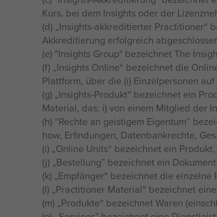
Kurs, bei dem Insights oder der Lizenzn
(d) „Insights-akkreditierter Practitioner“ 
Akkreditierung erfolgreich abgeschlossen
(e) "Insights Group" bezeichnet The Ins
(f) „Insights Online“ bezeichnet die Onlin
Plattform, über die (i) Einzelpersonen a
(g) „Insights-Produkt“ bezeichnet ein Prod
Material, das: i) von einem Mitglied der I
(h) “Rechte an geistigem Eigentum” beze
how, Erfindungen, Datenbankrechte, Gesc
(i) „Online Units“ bezeichnet ein Produk
(j) „Bestellung” bezeichnet ein Dokumen
(k) „Empfänger“ bezeichnet die einzelne 
(l) „Practitioner Material“ bezeichnet ei
(m) „Produkte“ bezeichnet Waren (einschli
(n) „Services” bezeichnet eine Dienstleis