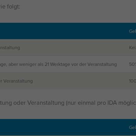
e folgt:
Ge
anstaltung
Ke
age, aber weniger als 21 Werktage vor der Veranstaltung
50%
r Veranstaltung
100
tung oder Veranstaltung (nur einmal pro IDA mögli
Ge