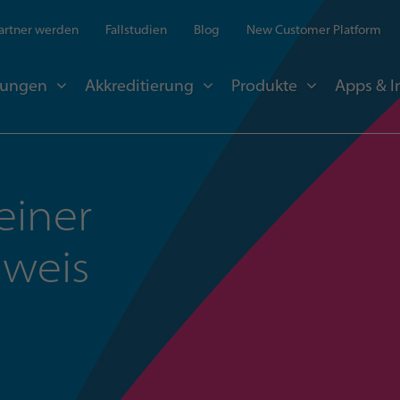
artner werden
Fallstudien
Blog
New Customer Platform
sungen
Akkreditierung
Produkte
Apps & I
einer
nweis