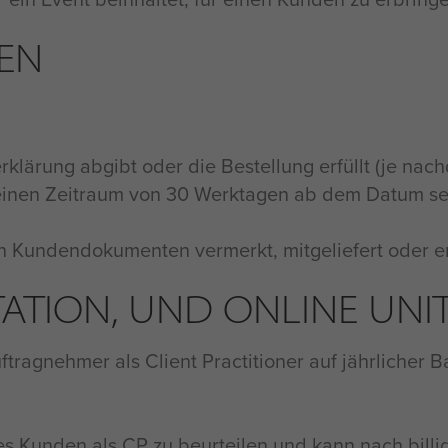
EN
klärung abgibt oder die Bestellung erfüllt (je nac
r einen Zeitraum von 30 Werktagen ab dem Datum se
den Kundendokumenten vermerkt, mitgeliefert oder e
TATION, UND ONLINE UNI
ftragnehmer als Client Practitioner auf jährlicher 
des Kunden als CP zu beurteilen und kann nach billi