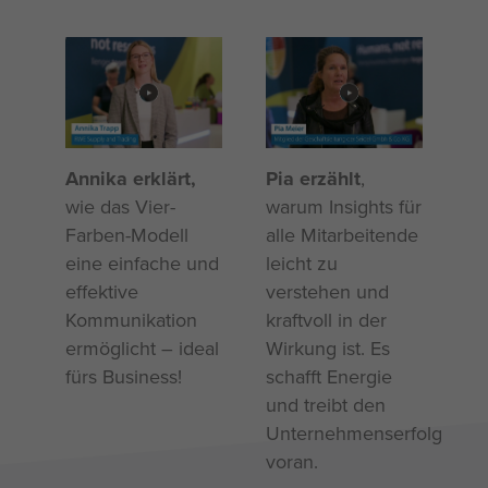
Me
Annika erklärt,
Pia erzählt
,
be
wie das Vier-
warum Insights für
Vi
Farben-Modell
alle Mitarbeitende
Fl
eine einfache und
leicht zu
Mo
effektive
verstehen und
be
Kommunikation
kraftvoll in der
hi
ermöglicht – ideal
Wirkung ist. Es
bl
fürs Business!
schafft Energie
Ei
und treibt den
zu
Unternehmenserfolg
voran.