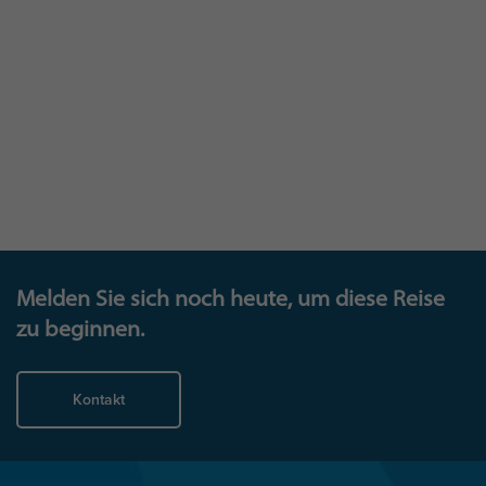
Bestes geben, hat dies solide geschäftliche
Verbesserungen zur Folge.
Schauen Sie sich das Video an und lernen Sie
großartige Unternehmen kennen, mit denen wir
zusammenarbeiten. Erfahren Sie in der Rubrik
Fallstudien“ mehr über die Wirkung, die wir erzielen
können und setzen Sie sich mit uns in Verbindung.
Melden Sie sich noch heute, um diese Reise
zu beginnen.
Kontakt